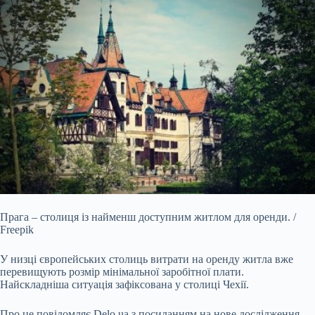
Прага – столиця із найменш доступним житлом для оренди. /
Freepik
У низці європейських столиць витрати на оренду житла вже
перевищують розмір мінімальної заробітної
плати.
Найскладніша ситуація зафіксована у столиці Чехії.
Про це повідомляє
Delo.ua
з посиланням на нове дослідження,