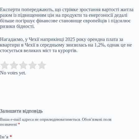
Експерти попереджають, що стрімке зростання вартості житла
разом із підвищенням цін на продукти та енергоносії дедалі
більше погіршує фінансове становище європейців і підсилює
ризики бідності.
Нагадаємо, у Чехії наприкінці 2025 року орендна плата за
квартири в Чехії в середньому знизилась на 1,2%, однак це не
стосується великих міст та курортів.
Submit Rating
Rate this item:
No votes yet.
Залишити відповідь
Ваша e-mail адреса не оприлюднюватиметься.
Обов’язкові поля
позначені
*
Ім’я
*