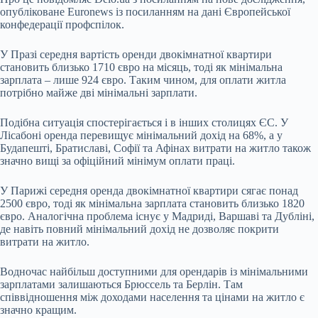
опубліковане
Euronews
із посиланням на дані Європейської
конфедерації профспілок.
У Празі середня вартість оренди двокімнатної квартири
становить близько 1710 євро на місяць, тоді як мінімальна
зарплата – лише 924 євро. Таким чином, для оплати житла
потрібно майже дві мінімальні зарплати.
Подібна ситуація спостерігається і в інших столицях ЄС. У
Лісабоні оренда перевищує мінімальний дохід на 68%, а у
Будапешті, Братиславі, Софії та Афінах витрати на житло також
значно вищі за офіційний мінімум оплати праці.
У Парижі середня оренда двокімнатної квартири сягає понад
2500 євро, тоді як мінімальна зарплата становить близько 1820
євро. Аналогічна проблема існує у Мадриді, Варшаві та Дубліні,
де навіть повний мінімальний дохід не дозволяє покрити
витрати на житло.
Водночас найбільш доступними для орендарів із мінімальними
зарплатами залишаються Брюссель та Берлін. Там
співвідношення між доходами населення та цінами на житло є
значно кращим.