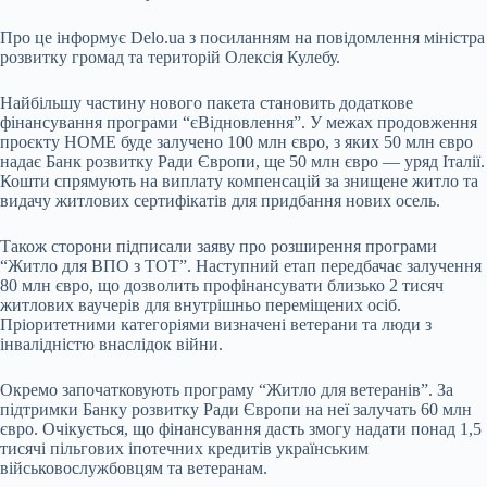
Про це інформує Delo.ua з посиланням на повідомлення міністра
розвитку громад та територій Олексія Кулебу.
Найбільшу частину нового пакета становить додаткове
фінансування програми “єВідновлення”. У межах продовження
проєкту HOME буде залучено 100 млн євро, з яких 50 млн євро
надає Банк розвитку Ради Європи, ще 50 млн євро — уряд Італії.
Кошти спрямують на виплату компенсацій за знищене житло та
видачу житлових сертифікатів для придбання нових осель.
Також сторони підписали заяву про розширення програми
“Житло для ВПО з ТОТ”. Наступний етап передбачає залучення
80 млн євро, що дозволить профінансувати близько 2 тисяч
житлових ваучерів для внутрішньо переміщених осіб.
Пріоритетними категоріями визначені ветерани та люди з
інвалідністю внаслідок війни.
Окремо започатковують програму “Житло для ветеранів”. За
підтримки Банку розвитку Ради Європи на неї залучать 60 млн
євро. Очікується, що фінансування дасть змогу надати понад 1,5
тисячі пільгових іпотечних кредитів українським
військовослужбовцям та ветеранам.