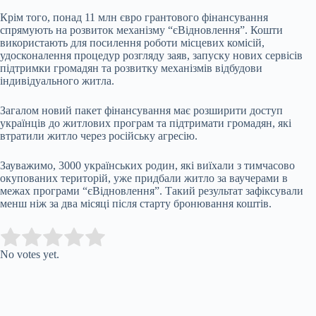
Крім того, понад 11 млн євро грантового фінансування
спрямують на розвиток механізму “єВідновлення”. Кошти
використають для посилення роботи місцевих комісій,
удосконалення процедур розгляду заяв, запуску нових сервісів
підтримки громадян та розвитку механізмів відбудови
індивідуального житла.
Загалом новий пакет фінансування має розширити доступ
українців до житлових програм та підтримати громадян, які
втратили житло через російську агресію.
Зауважимо, 3000 українських родин, які виїхали з тимчасово
окупованих територій, уже придбали житло за ваучерами в
межах програми “єВідновлення”. Такий результат зафіксували
менш ніж за два місяці після старту бронювання коштів.
Submit Rating
Rate this item:
No votes yet.