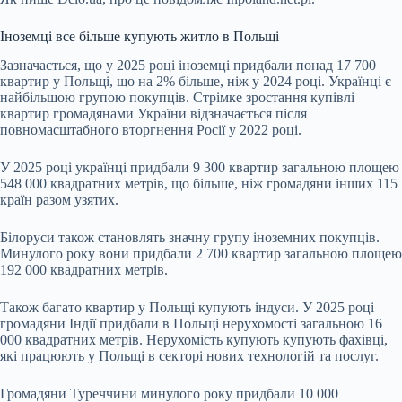
Іноземці все більше купують житло в Польщі
Зазначається, що у 2025 році іноземці придбали понад 17 700
квартир у Польщі, що на 2% більше, ніж у 2024 році. Українці є
найбільшою групою покупців. Стрімке зростання купівлі
квартир громадянами України відзначається після
повномасштабного вторгнення Росії у 2022 році.
У 2025 році українці придбали 9 300 квартир загальною площею
548 000 квадратних метрів, що більше, ніж громадяни інших 115
країн разом узятих.
Білоруси також становлять значну групу іноземних покупців.
Минулого року вони придбали 2 700 квартир загальною площею
192 000 квадратних метрів.
Також багато квартир у Польщі купують індуси. У 2025 році
громадяни Індії придбали в Польщі нерухомості загальною 16
000 квадратних метрів. Нерухомість купують купують фахівці,
які працюють у Польщі в секторі нових технологій та послуг.
Громадяни Туреччини минулого року придбали 10 000