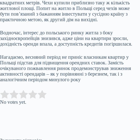
квадратних метрів. Чехи купили приблизно таку ж кількість
житлової площі. Попит на житло в Польщі серед чехів може
бути пов’язаний з бажанням інвестувати у сусідню країну з
практичною метою, як другий дім на вихідні.
Водночас, інтерес до польського ринку житла з боку
західноєвропейців знизився, адже ціни на квартири зросли,
дохідність оренди впала, а доступність кредитів погіршилася.
Нагадаємо, весняний період не приніс власникам квартир у
Польщі підстав для підвищення орендних ставок. Замість
очікуваного пожвавлення ринок продемонстрував зниження
активності орендарів – як у порівнянні з березнем, так і з
аналогічним періодом минулого року
Submit Rating
Rate this item:
No votes yet.