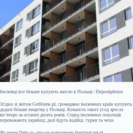
Іноземці все більше купують житло в Польщі / Depositphotos
Згідно зі звітом GetHome.pl, громадяни іноземних країн купують
дедалі більше квартир у Польщі. Кількість таких
угод зросла
вп’ятеро за останні десять років. Серед іноземних покупців
переважають українці, далі йдуть індійці, турки та чехи.
Як пише Delo.ua, про це повідомляє Inpoland.net.pl.