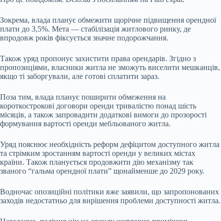
Зокрема, влада планує обмежити щорічне підвищення орендної
плати до 3,5%. Мета
—
стабілізація житлового ринку, де
впродовж років фіксується значне подорожчання.
Також уряд пропонує захистити права орендарів. Згідно з
пропозиціями, власники житла не зможуть виселити мешканців,
якщо ті заборгували, але готові сплатити зараз.
Поза тим, влада планує поширити обмеження на
короткострокові договори оренди тривалістю понад шість
місяців, а також запровадити додаткові вимоги до прозорості
формування вартості оренди мебльованого житла.
Уряд пояснює необхідність реформ дефіцитом доступного житла
та стрімким зростанням вартості оренди у великих містах
країни. Також планується продовжити дію механізму так
званого “гальма орендної плати” щонайменше до 2029 року.
Водночас опозиційні політики вже заявили, що запропонованих
заходів недостатньо для вирішення проблеми доступності житла.