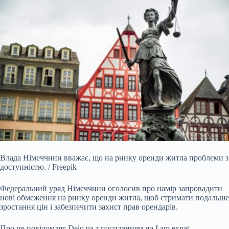
Влада Німеччини вважає, що на ринку оренди житла проблеми з
доступністю. / Freepik
Федеральний уряд Німеччини оголосив про намір запровадити
нові обмеження на ринку
оренди житла, щоб стримати подальше
зростання цін і забезпечити захист прав орендарів.
Про це повідомляє
Delo.ua
з посиланням на
I am expat.