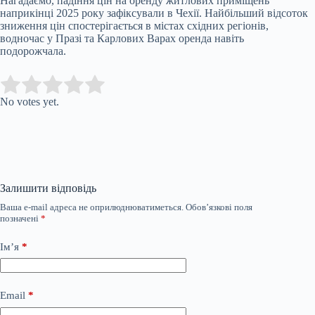
Нагадаємо, падіння цін на оренду житлових приміщень
наприкінці 2025 року зафіксували в Чехії. Найбільший відсоток
зниження цін спостерігається в містах східних регіонів,
водночас у Празі та Карлових Варах оренда навіть
подорожчала.
Submit Rating
Rate this item:
No votes yet.
Залишити відповідь
Ваша e-mail адреса не оприлюднюватиметься.
Обов’язкові поля
позначені
*
Ім’я
*
Email
*