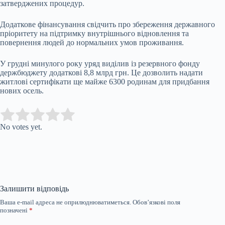
затверджених процедур.
Додаткове фінансування свідчить про збереження державного
пріоритету на підтримку внутрішнього відновлення та
повернення людей до нормальних умов проживання.
У грудні минулого року уряд виділив із резервного фонду
держбюджету додаткові 8,8 млрд грн. Це дозволить надати
житлові сертифікати ще майже 6300 родинам для придбання
нових осель.
Submit Rating
Rate this item:
No votes yet.
Залишити відповідь
Ваша e-mail адреса не оприлюднюватиметься.
Обов’язкові поля
позначені
*