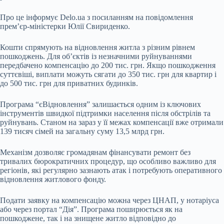
Про це інформує Delo.ua з посиланням на
повідомлення
прем’єр-міністерки Юлії Свириденко.
Кошти спрямують на відновлення житла з різним рівнем
пошкоджень. Для об’єктів із незначними руйнуваннями
передбачено компенсацію до 200 тис. грн. Якщо пошкодження
суттєвіші, виплати можуть сягати до 350 тис. грн для квартир і
до 500 тис. грн для приватних будинків.
Програма “єВідновлення” залишається одним із ключових
інструментів швидкої підтримки населення після обстрілів та
руйнувань. Станом на зараз у її межах компенсації вже отримали
139 тисяч сімей на загальну суму 13,5 млрд грн.
Механізм дозволяє громадянам фінансувати ремонт без
тривалих бюрократичних процедур, що особливо важливо для
регіонів, які регулярно зазнають атак і потребують оперативного
відновлення житлового фонду.
Подати заявку на компенсацію можна через ЦНАП, у нотаріуса
або через портал “Дія”. Програма поширюється як на
пошкоджене, так і на знищене житло відповідно до