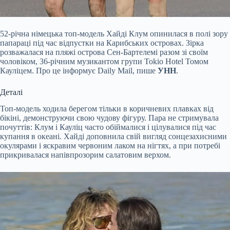
52-річна німецька топ-модель Хайді Клум опинилася в полі зору
папараці під час відпустки на Карибських островах. Зірка
розважалася на пляжі острова Сен-Бартелемі разом зі своїм
чоловіком, 36-річним музикантом групи Tokio Hotel Томом
Кауліцем. Про це інформує Daily Mail, пише
УНН
.
Деталі
Топ-модель ходила берегом тільки в коричневих плавках від
бікіні, демонструючи свою чудову фігуру. Пара не стримувала
почуттів: Клум і Кауліц часто обіймалися і цілувалися під час
купання в океані. Хайді доповнила свій вигляд сонцезахисними
окулярами і яскравим червоним лаком на нігтях, а при потребі
прикривалася напівпрозорим салатовим верхом.