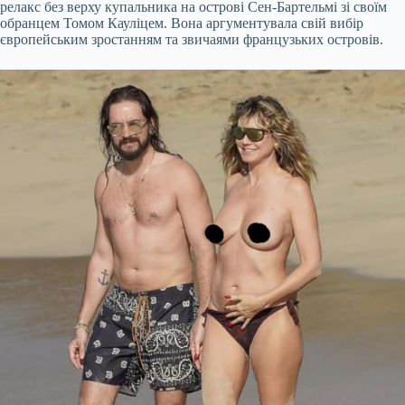
релакс без верху купальника на острові Сен-Бартельмі зі своїм
обранцем Томом Кауліцем. Вона аргументувала свій
вибір
європейським зростанням та звичаями французьких островів.