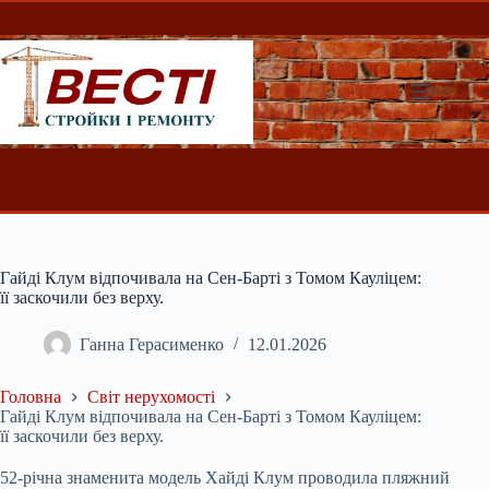
Перейти
до
вмісту
Гайді Клум відпочивала на Сен-Барті з Томом Кауліцем:
її заскочили без верху.
Ганна Герасименко
12.01.2026
Головна
Світ нерухомості
Гайді Клум відпочивала на Сен-Барті з Томом Кауліцем:
її заскочили без верху.
52-річна знаменита модель Хайді Клум проводила пляжний