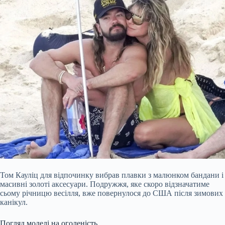
Том Кауліц для відпочинку вибрав плавки з малюнком бандани і
масивні золоті аксесуари. Подружжя, яке скоро відзначатиме
сьому річницю весілля, вже повернулося до США після зимових
канікул.
Погляд моделі на оголеність