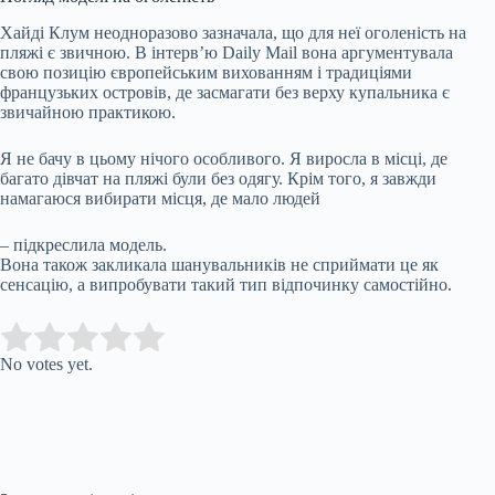
Хайді Клум неодноразово зазначала, що для неї оголеність на
пляжі є звичною. В інтерв’ю Daily Mail вона аргументувала
свою позицію європейським вихованням і традиціями
французьких островів, де засмагати без верху купальника є
звичайною практикою.
Я не бачу в цьому нічого особливого. Я виросла в місці, де
багато дівчат на пляжі були без одягу. Крім того, я завжди
намагаюся вибирати місця, де мало людей
– підкреслила модель.
Вона також закликала шанувальників не сприймати це як
сенсацію, а випробувати такий тип відпочинку самостійно.
Submit Rating
Rate this item:
No votes yet.