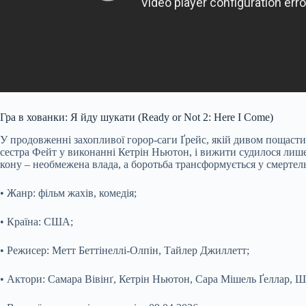
Гра в хованки: Я йду шукати (Ready or Not 2: Here I Come)
У продовженні захопливої горор-саги Ґрейс, якій дивом пощасти
сестра Фейт у виконанні Кетрін Ньютон, і вижити судилося лише
кону – необмежена влада, а боротьба трансформується у смерте
• Жанр: фільм жахів, комедія;
• Країна: США;
• Режисер: Метт Беттінеллі-Олпін, Тайлер Джиллетт;
• Актори: Самара Вівінґ, Кетрін Ньютон, Сара Мішель Ґеллар, Ш