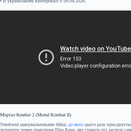
• В українському кінопрокаті з: 09.04.2026.
Мортал Комбат 2 (Mortal Kombat II)
Улюблені шанувальниками бійці,
до яких
цього разу приєднуєтьс
зупинити темне правління Шао Кана, яке ставить під загрозу сам