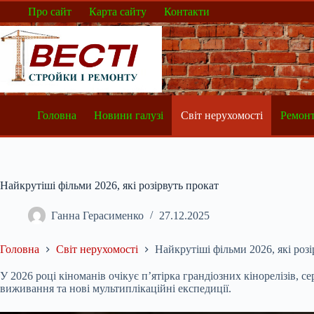
Перейти
Про сайт
Карта сайту
Контакти
до
вмісту
Головна
Новини галузі
Світ нерухомості
Ремонт
Найкрутіші фільми 2026, які розірвуть прокат
Ганна Герасименко
27.12.2025
Головна
Світ нерухомості
Найкрутіші фільми 2026, які розі
У 2026 році кіноманів очікує п’ятірка грандіозних кінорелізів, с
виживання та нові мультиплікаційні експедиції.