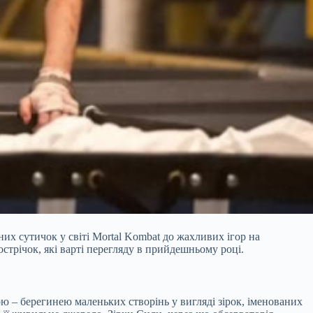
их сутичок у світі Mortal Kombat до жахливих ігор на
острічок, які варті перегляду в прийдешньому році.
 – берегинею маленьких створінь у вигляді зірок, іменованих