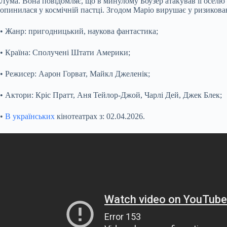
Лума. Вона повідомляє, що в минулому Боузер атакував її оселю 
опинилася у космічній пастці. Згодом Маріо вирушає у ризикова
• Жанр: пригодницький, наукова фантастика;
• Країна: Сполучені Штати Америки;
• Режисер: Аарон Горват, Майкл Джеленік;
• Актори: Кріс Пратт, Аня Тейлор-Джой, Чарлі Дей, Джек Блек;
•
В українських
кінотеатрах з: 02.04.2026.