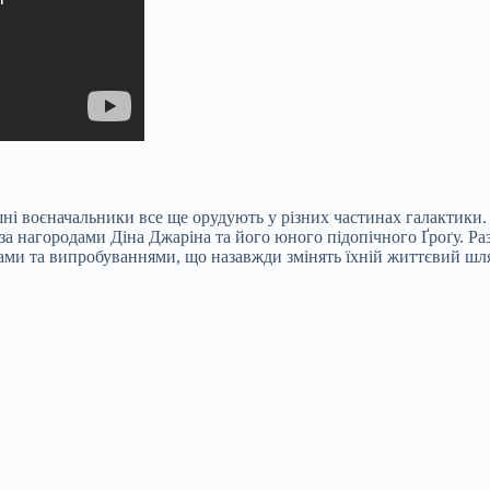
ишні воєначальники все ще орудують у різних частинах галактики
за нагородами Діна Джаріна та його юного підопічного Ґроґу. Ра
ами та випробуваннями, що назавжди змінять їхній життєвий шл