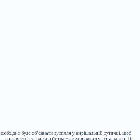
еобхідно буде об’єднати зусилля у вирішальній сутичці, щоб
 – доля всесвіту, і кожна битва може виявитися фатальною. Це