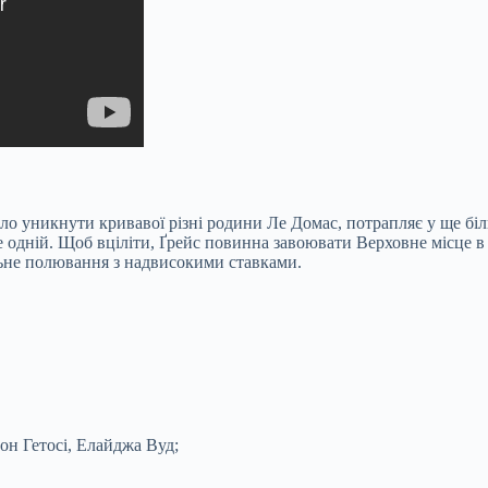
ло уникнути кривавої різні родини Ле Домас, потрапляє у ще біл
 одній. Щоб вціліти, Ґрейс повинна завоювати Верховне місце в 
льне полювання з надвисокими ставками.
он Гетосі, Елайджа Вуд;