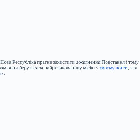
. Нова Республіка прагне захистити досягнення Повстання і тому
зом вони беруться за найризикованішу місію у
своєму житті
, яка
ях.