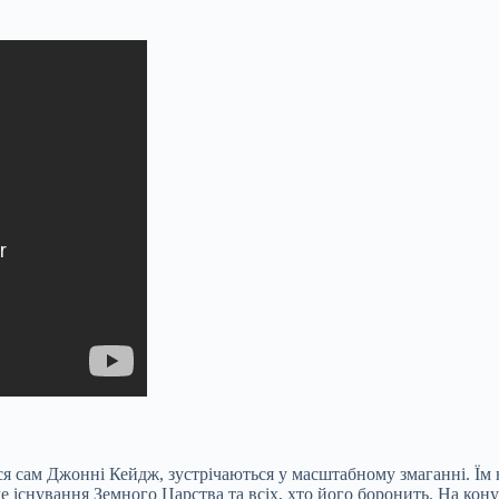
я сам Джонні Кейдж, зустрічаються у масштабному змаганні. Їм н
е існування Земного Царства та всіх, хто його боронить. На кону