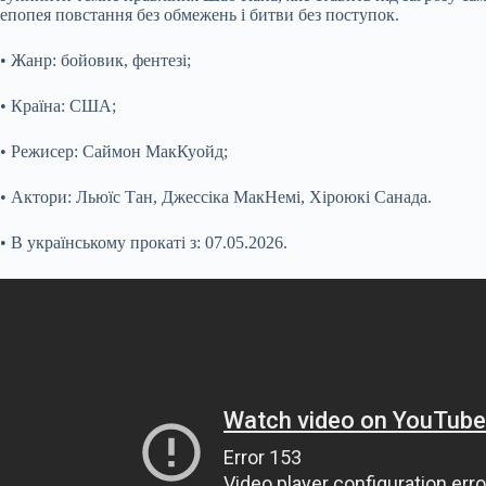
епопея повстання без обмежень і битви без поступок.
• Жанр: бойовик, фентезі;
• Країна: США;
• Режисер: Саймон МакКуойд;
• Актори: Льюїс Тан, Джессіка МакНемі, Хіроюкі Санада.
• В українському прокаті з: 07.05.2026.