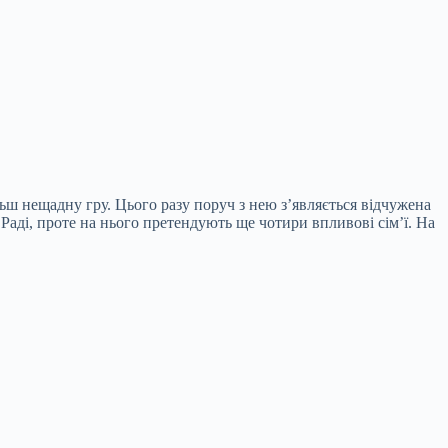
ьш нещадну гру. Цього разу поруч з нею з’являється відчужена
Раді, проте на нього претендують ще чотири впливові сім’ї. На