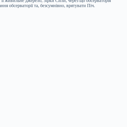
 її живильне джерело, Зірки Сили, через що обсерваторія
ня обсерваторії та, безсумнівно, врятувати Піч.