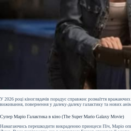
У 2026 році кіноглядачів порадує справжнє розмаїття вражаючих
виживання, повернення у далеку-далеку галактику та нових ан
Супер Маріо Галактика в кіно (The Super Mario Galaxy Movie)
Намагаючись перешкодити викраденню принцеси Піч, Маріо опиняє