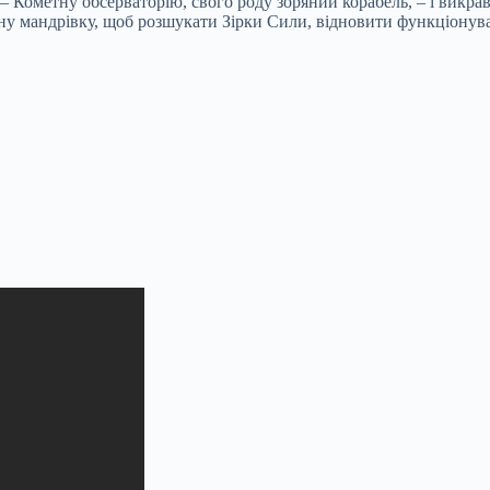
– Кометну обсерваторію, свого роду зоряний корабель, – і викрав
ну мандрівку, щоб розшукати Зірки Сили, відновити функціонуван