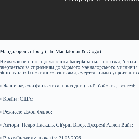
Мандалорець і Ґроґу (The Mandalorian & Grogu)
Незважаючи на те, що жорстока Імперія зазнала поразки, її кол
звертається за сприянням до відомого мандалорського мисливця 
зіштовхне їх із новими союзниками, смертельними супротивник
• Жанр: наукова фантастика, пригодницький, бойовик, фентезі;
• Країна: США;
• Режисер: Джон Фавро;
• Актори: Педро Паскаль, Сіґурні Вівер, Джеремі Аллен Вайт;
• В українському прокаті з: 21.05.2026.