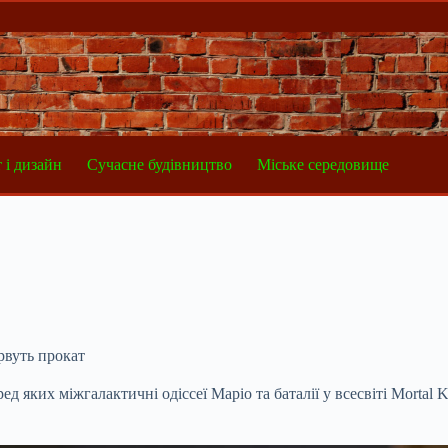
 і дизайн
Сучасне будівництво
Міське середовище
рвуть прокат
еред яких міжгалактичні одіссеї Маріо та баталії у всесвіті Morta