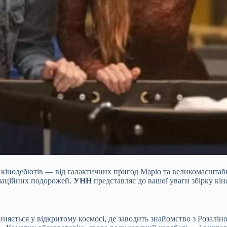
 кінодебютів — від галактичних пригод Маріо та великомасштабн
імаційних подорожей.
УНН
представляє до вашої уваги збірку кін
ться у відкритому космосі, де заводить знайомство з Розаліною