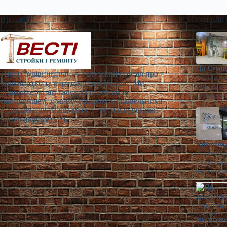
Про сайт
Останні
На Сумщи
«Весті будівництва» — галузевий портал про
Діана Яр
будівництво та нерухомість в Україні. Ми
У Конотопі 
пишемо новини галузі та стежимо за
100% корпо
середовищем, у якому працюють будівельники
й девелопери. Наша мета — бути в курсі змін
ринку нерухомості.
Арештова
Діана Яр
Арештований
першим аре
Як архіт