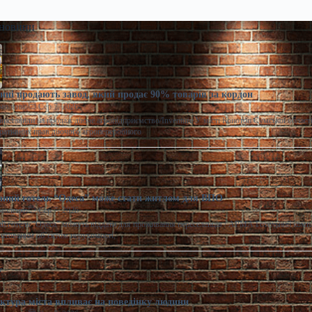
 новини
ні продають завод, який продає 90% товарів за кордон
моленко
Сер 7, 2026
виставили на продаж діюче агропідприємство/Inventure У місті Конотоп Сумської област
ративних прав діючого агропереробного
ний готель “Одеса” може стати житлом для ВПО
моленко
Сер 7, 2026
 готель "Одеса" можуть віддати для проживання переселенців / АРМА Готельний комп
штованим об’єктом нерухомості,
ектура міста впливає на поведінку людини