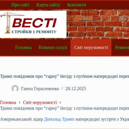
Перейти
Про сайт
Карта сайту
Контакти
до
вмісту
Головна
Новини галузі
Світ нерухомості
Ремонт
Трамп повідомив про “гарну” бесіду з путіним напередодні пере
Ганна Герасименко
28.12.2025
Головна
Світ нерухомості
Трамп повідомив про “гарну” бесіду з путіним напередодні пере
Американський лідер
Дональд Трамп
напередодні зустрічі з Ук