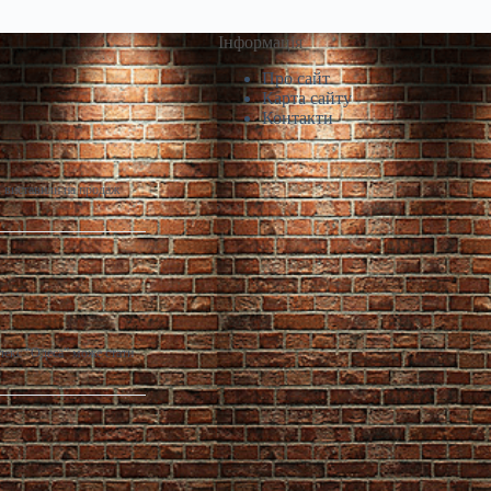
Інформація
Про сайт
Карта сайту
Контакти
і виставили на продаж
лекс “Одеса” може стати