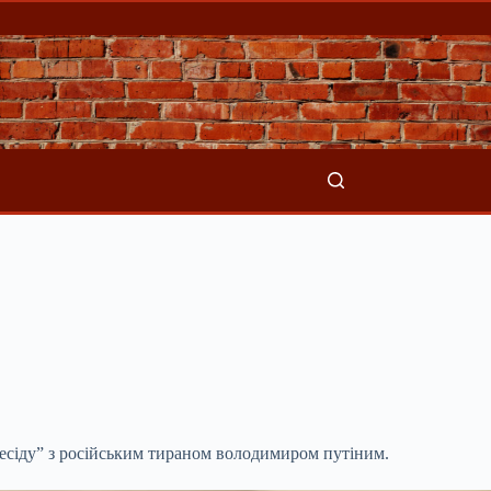
есіду” з російським тираном володимиром путіним.