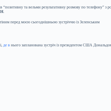
 “позитивну та вельми результативну розмову по телефону” з 
НН
.
тіним перед моєю сьогоднішньою зустріччю із Зеленським
і,
де в
нього запланована зустріч із президентом США Дональдо