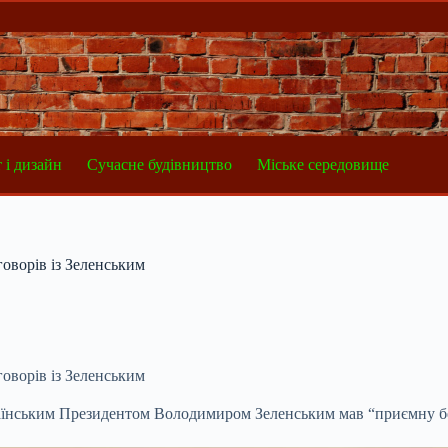
 і дизайн
Сучасне будівництво
Міське середовище
говорів із Зеленським
говорів із Зеленським
раїнським Президентом Володимиром Зеленським мав “приємну б