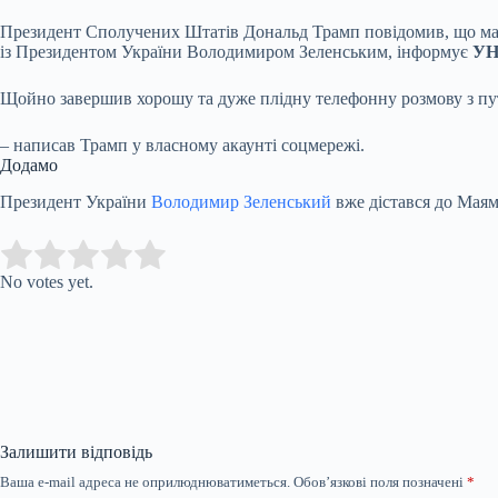
Президент Сполучених Штатів Дональд Трамп повідомив, що мав
із Президентом України Володимиром Зеленським, інформує
У
Щойно завершив хорошу та дуже плідну телефонну розмову з пу
– написав Трамп у власному акаунті соцмережі.
Додамо
Президент України
Володимир Зеленський
вже дістався до Маям
Submit Rating
Rate this item:
No votes yet.
Залишити відповідь
Ваша e-mail адреса не оприлюднюватиметься.
Обов’язкові поля позначені
*