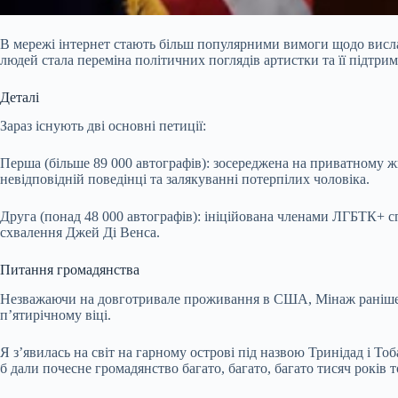
В мережі інтернет стають більш популярними вимоги щодо висла
людей стала переміна політичних поглядів артистки та її підтр
Деталі
Зараз існують дві основні петиції:
Перша (більше 89 000 автографів): зосереджена на приватному жи
невідповідній поведінці та залякуванні потерпілих чоловіка.
Друга (понад 48 000 автографів): ініційована членами ЛГБТК+ с
схвалення Джей Ді Венса.
Питання громадянства
Незважаючи на довготривале проживання в США, Мінаж раніше за
п’ятирічному віці.
Я з’явилась на світ на гарному острові під назвою Тринідад і Тоб
б дали почесне громадянство багато, багато, багато тисяч років 