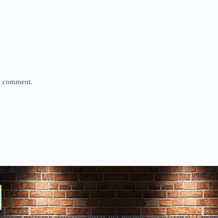
 I comment.
 новини
10 серпня частково обмежуватимуть рух мостом Метро (схема) | Столи