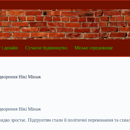
 і дизайн
Сучасне будівництво
Міське середовище
идворення Нікі Мінаж
идворення Нікі Мінаж
дко зростає. Підґрунтям стали її політичні переконання та схв