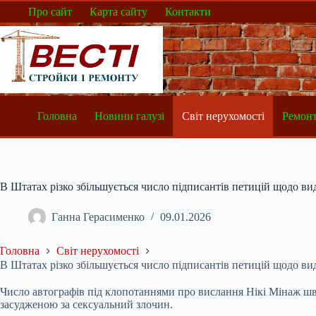
Перейти
Про сайт
Карта сайту
Контакти
до
вмісту
Головна
Новини галузі
Світ нерухомості
Ремонт
В Штатах різко збільшується число підписантів петицій щодо в
Ганна Герасименко
09.01.2026
Головна
Світ нерухомості
В Штатах різко збільшується число підписантів петицій щодо в
Число автографів під клопотаннями про вислання Нікі Мінаж шви
засудженою за сексуальний злочин.