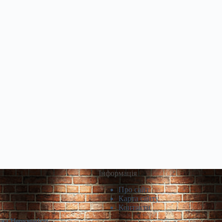
Інформація
Про сайт
Карта сайту
Контакти
чна Нерухомість