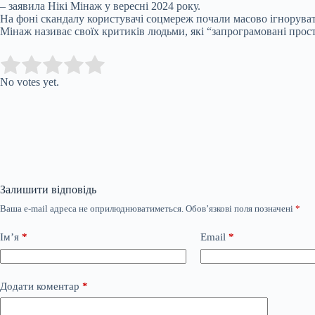
– заявила Нікі Мінаж у вересні 2024 року.
На фоні скандалу користувачі соцмереж почали масово ігнорувати 
Мінаж називає своїх критиків людьми, які “запрограмовані прос
Submit Rating
Rate this item:
No votes yet.
Залишити відповідь
Ваша e-mail адреса не оприлюднюватиметься.
Обов’язкові поля позначені
*
Ім’я
*
Email
*
Додати коментар
*