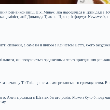
ння реп-виконавиці Нікі Мінаж, яка народилася в Тринідаді і Т
имка адміністрації Дональда Трампа. Про це інформує Newsweek,
тті співачки, а саме на її шлюбі з Кеннетом Петті, якого засуд
пільноти, які почуваються зрадженими через приєднання реп-вико
значала у TikTok, що не має американського громадянства. Вон
аго. Але я прожила в Штатах багато років. Можна було б подумати,
тому