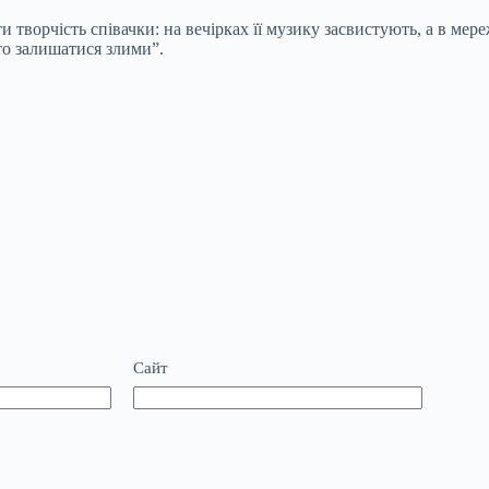
творчість співачки: на вечірках її музику засвистують, а в мереж
то залишатися злими”.
Сайт