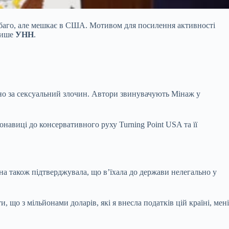
обаго, але мешкає в США. Мотивом для посилення активності
 пише
УНН
.
жено за сексуальний злочин. Автори звинувачують Мінаж у
навиці до консервативного руху Turning Point USA та її
а також підтверджувала, що в’їхала до держави нелегально у
 що з мільйонами доларів, які я внесла податків цій країні, мені