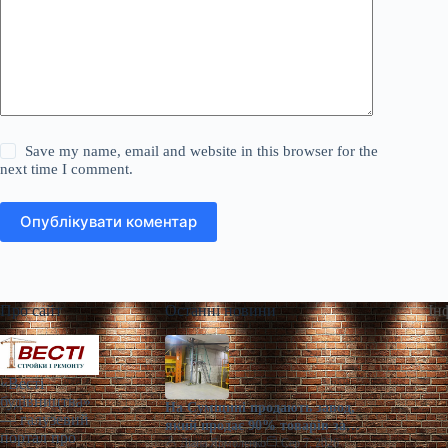
Save my name, email and website in this browser for the
next time I comment.
Опублікувати коментар
Про сайт
Останні новини
Ін
«Весті
будівництва»
На Сумщині продають завод,
— галузевий
який продає 90% товарів за
портал про
кордон
Діана Ярмоленко
Сер 7, 2026