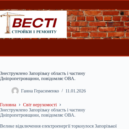
Перейти
до
вмісту
Знеструмлено Запорізьку область і частину
Дніпропетровщини, повідомляє ОВА.
Ганна Герасименко
11.01.2026
Головна
Світ нерухомості
Знеструмлено Запорізьку область і частину
Дніпропетровщини, повідомляє ОВА.
Велике відключення електроенергії торкнулося Запорізької