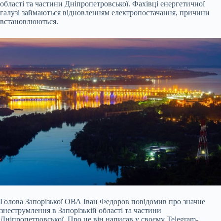
області та частини Дніпропетровської. Фахівці енергетичної
галузі займаються відновленням електропостачання,
причини
встановлюються.
Голова Запорізької ОВА Іван Федоров повідомив про значне
знеструмлення в Запорізькій області та частини
Дніпропетровської. Про це він написав у своєму Telegram-