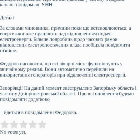
каналі, повідомляє
УНН
.
Деталі
За словами чиновника, причини поки що встановлюються, а
енергетики вже працюють над відновленням подачі
електроенергії. Більше подробиць щодо часових рамок
відновлення електропостачання влада пообіцяла повідомити
пізніше.
Федоров наголосив, що всі лікарні міста функціонують у
звичайному режимі. Вони автоматично перейшли на
використання генераторів при відключенні електроенергії.
Запоріжці! На даний момент знеструмлено Запорізьку область і
частину Дніпропетровської області. Про всі оновлення будемо
повідомляти додатково
– йдеться в повідомленні Федорова.
Submit Rating
Rate this item:
No votes yet.