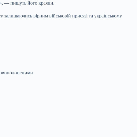
и», — пишуть його краяни.
у залишаючись вірним військовій присязі та українському
ьковополоненими.