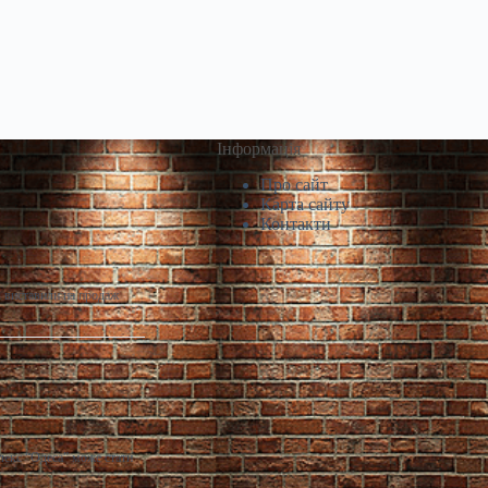
Інформація
Про сайт
Карта сайту
Контакти
і виставили на продаж
лекс “Одеса” може стати