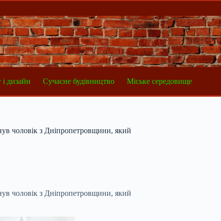
 і дизайн
Сучасне будівництво
Міське середовище
инув чоловік з Дніпропетровщини, який
инув чоловік з Дніпропетровщини, який