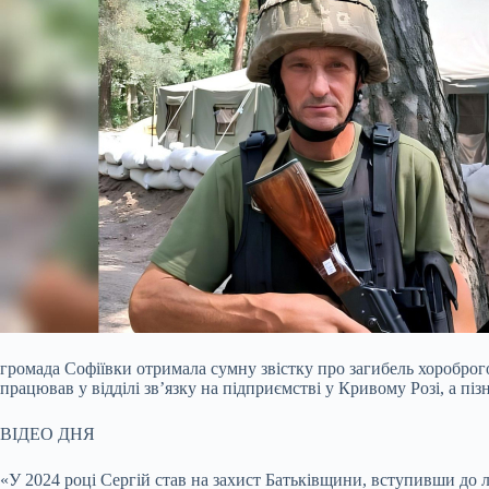
громада Софіївки отримала сумну звістку про загибель хоробро
працював у відділі зв’язку на підприємстві у Кривому Розі, а п
ВІДЕО ДНЯ
«У 2024 році Сергій став на захист Батьківщини, вступивши до 