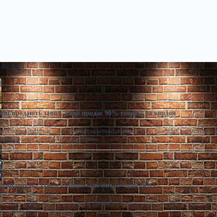
 новини
ні продають завод, який продає 90% товарів за кордон
моленко
Сер 7, 2026
виставили на продаж діюче агропідприємство/Inventure У місті Конотоп Сумської област
ративних прав діючого агропереробного
ний готель “Одеса” може стати житлом для ВПО
моленко
Сер 7, 2026
 готель "Одеса" можуть віддати для проживання переселенців / АРМА Готельний комп
штованим об’єктом нерухомості,