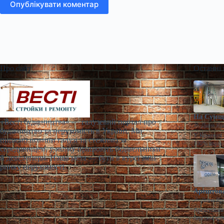
Опублікувати коментар
Про сайт
Останні
На Сумщи
«Весті будівництва» — галузевий портал про
Діана Яр
будівництво та нерухомість в Україні. Ми
У Конотопі 
пишемо новини галузі та стежимо за
100% корпо
середовищем, у якому працюють будівельники
й девелопери. Наша мета — бути в курсі змін
ринку нерухомості.
Арештова
Діана Яр
Арештований
першим аре