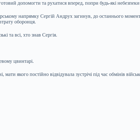
 готовий допомогти та рухатися вперед, попри будь-які небезпек
урському напрямку Сергій Андрух загинув, до останнього момент
втрату оборонця.
кі та всі, хто знав Сергія.
евому цвинтарі.
 мати якого постійно відвідувала зустрічі під час обмінів війс