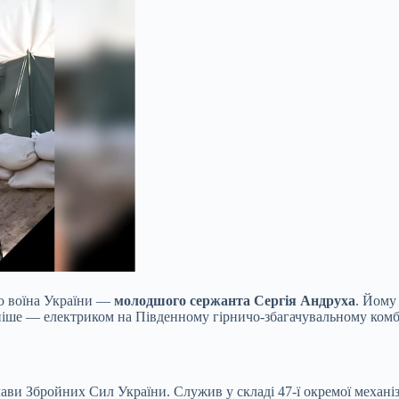
го воїна України —
молодшого сержанта Сергія Андруха
. Йому
ізніше — електриком на Південному гірничо-збагачувальному комб
лави Збройних Сил України. Служив у складі 47-ї окремої механі