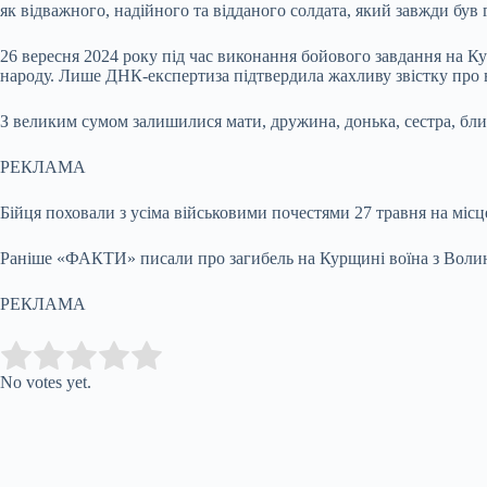
як відважного, надійного та відданого солдата, який завжди був
26 вересня 2024 року під час виконання бойового завдання на К
народу. Лише ДНК-експертиза підтвердила жахливу звістку про 
З великим сумом залишилися мати, дружина, донька, сестра, близь
РЕКЛАМА
Бійця поховали з усіма військовими почестями 27 травня на місц
Раніше «ФАКТИ» писали про загибель на Курщині воїна з Волині,
РЕКЛАМА
Submit Rating
Rate this item:
No votes yet.