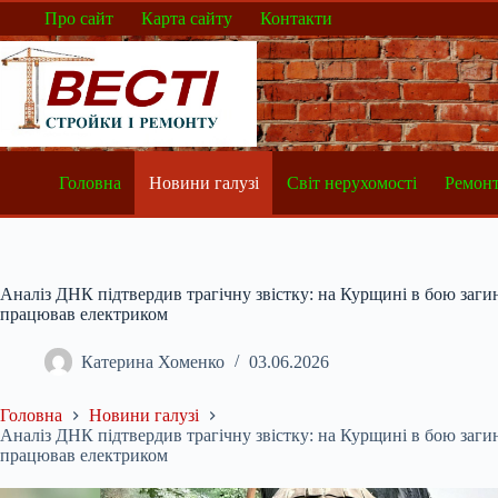
Перейти
Про сайт
Карта сайту
Контакти
до
вмісту
Головна
Новини галузі
Світ нерухомості
Ремонт
Аналіз ДНК підтвердив трагічну звістку: на Курщині в бою заг
працював електриком
Катерина Хоменко
03.06.2026
Головна
Новини галузі
Аналіз ДНК підтвердив трагічну звістку: на Курщині в бою заг
працював електриком