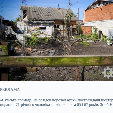
РЕКЛАМА
«Сумська громада. Внаслідок ворожої атаки постраждали шестеро 
поранив 71-річного чоловіка та жінок віком 65 і 67 років. Зноб-Н