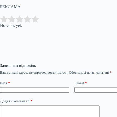
РЕКЛАМА
Submit Rating
Rate this item:
No votes yet.
Залишити відповідь
Ваша e-mail адреса не оприлюднюватиметься.
Обов’язкові поля позначені
*
Ім’я
*
Email
*
Додати коментар
*