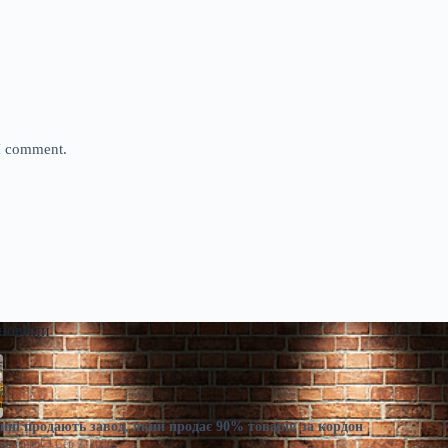
 I comment.
 новини
ні продають завод, який продає 90% товарів за кордон
моленко
Сер 7, 2026