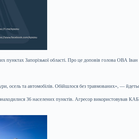
их пунктах Запорізької області. Про це доповів голова ОВА Іван
и, осель та автомобілів. Обійшлося без травмованих», — йдетьс
знаходилися 36 населених пунктів. Агресор використовував КАБи