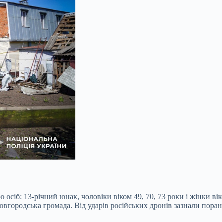
осіб: 13-річний юнак, чоловіки віком 49, 70, 73 роки і жінки в
овгородська громада. Від ударів російських дронів зазнали поране