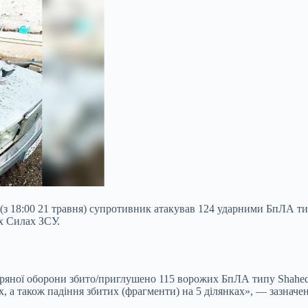
 (з 18:00 21 травня) супротивник атакував 124 ударними БпЛА ти
х Силах ЗСУ.
ряної оборони збито/приглушено 115 ворожих БпЛА типу Shahed, Ге
 а також падіння збитих (фрагменти) на 5 ділянках», — зазначен