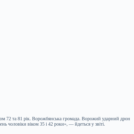
іком 72 та 81 рік. Ворожбянська громада. Ворожий ударний дрон
нь чоловіки віком 35 і 42 роки», — йдеться у звіті.