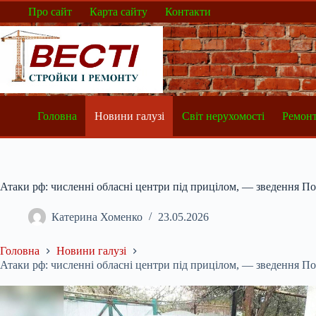
Перейти
Про сайт
Карта сайту
Контакти
до
вмісту
Головна
Новини галузі
Світ нерухомості
Ремонт
Атаки рф: численні обласні центри під прицілом, — зведення По
Катерина Хоменко
23.05.2026
Головна
Новини галузі
Атаки рф: численні обласні центри під прицілом, — зведення По