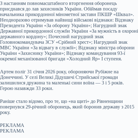
З настанням повномасштабного вторгнення оборонець
приєднався до лав захисників України. Обіймав посаду
начальника прикордонної мінометної застави ПКШР «Шквал».
Неодноразово отримував найвищі військові відзнаки: Відзнаку
Президента України «За оборону України»; Нагрудний знак
Державної прикордонної служби України «За мужність в охороні
державного кордону»; Почесний нагрудний знак
Головнокомандувача ЗСУ «Срібний хрест»; Нагрудний знак
МВС України «За відвагу в службі»; Відзнаку міністра оборони
України «Захиснику України»; Відзнаку командування 93-ї
окремої механізованої бригади «Холодний Яр» І ступеня.
Артем поліг 31 січня 2026 року, обороняючи Рубіжне на
Донеччині. У селі Великі Дідушичі Стрийської громади
залишилися дружина та маленькі сини воїна — 3 і 5 років.
Герою назавжди 33 роки.
Раніше стало відомо, про те, що «на щиті» до Рівненщини
повернувся 29-річний оборонець, який боронив державу з 2015
року.
РЕКЛАМА
РЕКЛАМА