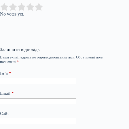
Submit Rating
Rate this item:
No votes yet.
Залишити відповідь
Ваша e-mail адреса не оприлюднюватиметься.
Обов’язкові поля
позначені
*
Ім’я
*
Email
*
Сайт