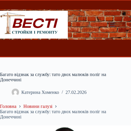
Перейти
до
вмісту
Багато відзнак за службу: тато двох малюків поліг на
Донеччині
Катерина Хоменко
27.02.2026
Головна
Новини галузі
Багато відзнак за службу: тато двох малюків поліг на
Донеччині