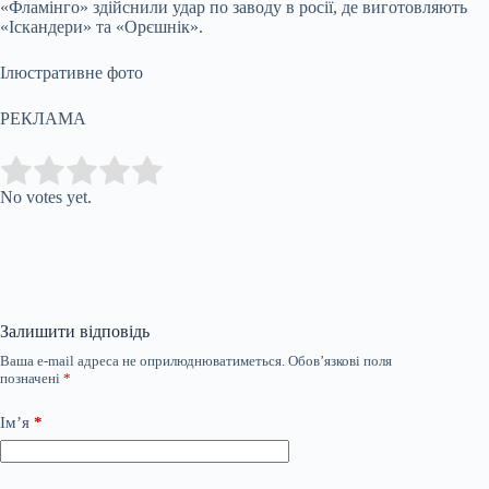
«Фламінго» здійснили удар по заводу в росії, де виготовляють
«Іскандери» та «Орєшнік».
Ілюстративне фото
РЕКЛАМА
Submit Rating
Rate this item:
No votes yet.
Залишити відповідь
Ваша e-mail адреса не оприлюднюватиметься.
Обов’язкові поля
позначені
*
Ім’я
*