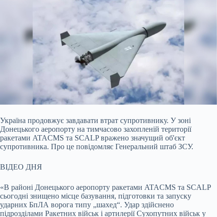
Україна продовжує завдавати втрат супротивнику. У зоні
Донецького аеропорту на тимчасово захопленій території
ракетами ATACMS та SCALP вражено значущий об'єкт
супротивника. Про це повідомляє Генеральний штаб ЗСУ.
ВІДЕО ДНЯ
«В районі Донецького аеропорту ракетами ATACMS та SCALP
сьогодні знищено місце базування, підготовки та запуску
ударних БпЛА ворога типу „шахед“. Удар здійснено
підрозділами Ракетних військ і артилерії Сухопутних військ у