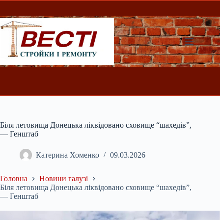
Перейти
до
вмісту
Біля летовища Донецька ліквідовано сховище “шахедів”,
— Генштаб
Катерина Хоменко
09.03.2026
Головна
Новини галузі
Біля летовища Донецька ліквідовано сховище “шахедів”,
— Генштаб