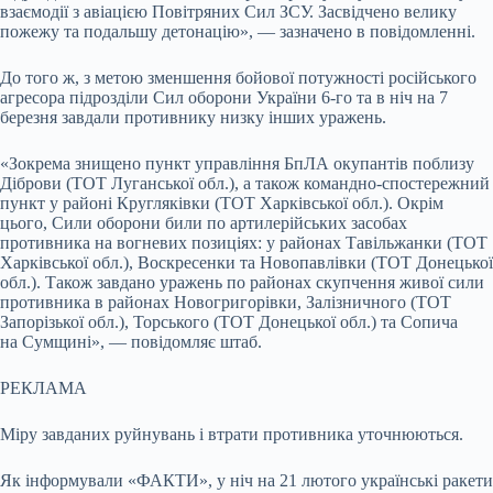
взаємодії з авіацією Повітряних Сил ЗСУ. Засвідчено велику
пожежу та подальшу детонацію», — зазначено в повідомленні.
До того ж, з метою зменшення бойової потужності російського
агресора підрозділи Сил оборони України 6-го та в ніч на 7
березня завдали противнику низку інших уражень.
«Зокрема знищено пункт управління БпЛА окупантів поблизу
Діброви (ТОТ Луганської обл.), а також командно-спостережний
пункт у районі Кругляківки (ТОТ Харківської обл.). Окрім
цього, Сили оборони били по артилерійських засобах
противника на вогневих позиціях: у районах Тавільжанки (ТОТ
Харківської обл.), Воскресенки та Новопавлівки (ТОТ Донецької
обл.). Також завдано уражень по районах скупчення живої сили
противника в районах Новогригорівки, Залізничного (ТОТ
Запорізької обл.), Торського (ТОТ Донецької обл.) та Сопича
на Сумщині», — повідомляє штаб.
РЕКЛАМА
Міру завданих руйнувань і втрати противника уточнюються.
Як інформували «ФАКТИ», у ніч на 21 лютого українські ракети