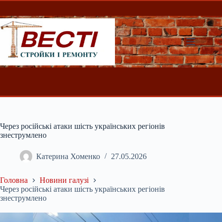
Перейти
до
вмісту
Через російські атаки шість українських регіонів
знеструмлено
Катерина Хоменко
27.05.2026
Головна
Новини галузі
Через російські атаки шість українських регіонів
знеструмлено