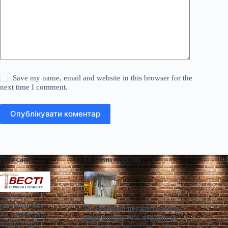
Save my name, email and website in this browser for the
next time I comment.
Опублікувати коментар
Про сайт
Останні новини
Ін
«Весті
будівництва»
На Сумщині продають завод,
— галузевий
який продає 90% товарів за
портал про
кордон
Діана Ярмоленко
Сер 7, 2026