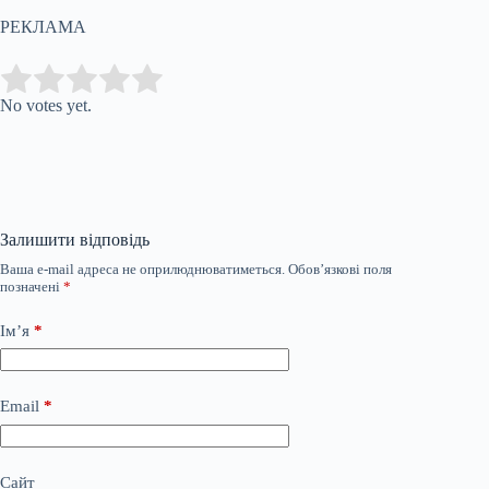
РЕКЛАМА
Submit Rating
Rate this item:
No votes yet.
Залишити відповідь
Ваша e-mail адреса не оприлюднюватиметься.
Обов’язкові поля
позначені
*
Ім’я
*
Email
*
Сайт