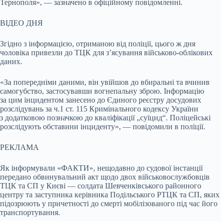
Тернополя», — зазначено в офіційному повідомленні.
ВІДЕО ДНЯ
Згідно з інформацією, отриманою від поліції, цього ж дня
чоловіка привезли до ТЦК для з’ясування військово-облікових
даних.
«За попередніми даними, він увійшов до вбиральні та вчинив
самогубство, застосувавши вогнепальну зброю. Інформацію
за цим інцидентом занесено до Єдиного реєстру досудових
розслідувань за ч.1 ст. 115 Кримінального кодексу України
з додатковою позначкою до кваліфікації „суїцид“. Поліцейські
розслідують обставини інциденту», — повідомили в поліції.
РЕКЛАМА
Як інформували «ФАКТИ», нещодавно до судової інстанції
передано обвинувальний акт щодо двох військовослужбовців
ТЦК та СП у Києві — солдата Шевченківського районного
центру та заступника керівника Подільського РТЦК та СП, яких
підозрюють у причетності до смерті мобілізованого під час його
транспортування.