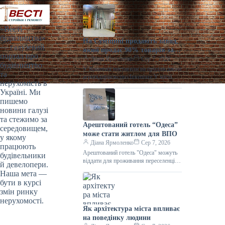
«Весті
будівництва»
На Сумщині продають завод,
— галузевий
який продає 90% товарів за
портал про
кордон
Діана Ярмоленко
Сер 7, 2026
будівництво
У Конотопі виставили на продаж діюче
та
агропідприємство/Inventure У місті
нерухомість в
Конотоп Сумської області виставили
Україні. Ми
на продаж 100% корпоративних прав
пишемо
діючого агропереробного
новини галузі
та стежимо за
Арештований готель “Одеса”
середовищем,
може стати житлом для ВПО
у якому
Діана Ярмоленко
Сер 7, 2026
працюють
Арештований готель "Одеса" можуть
будівельники
віддати для проживання переселенців /
й девелопери.
АРМА Готельний комплекс “Одеса”
Наша мета —
може стати першим арештованим
бути в курсі
об’єктом нерухомості,
змін ринку
нерухомості.
Як архітектура міста впливає
на поведінку людини