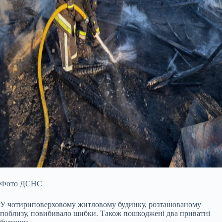
Фото ДСНС
У чотириповерховому житловому будинку, розташованому
поблизу, повибивало шибки. Також пошкоджені два приватні