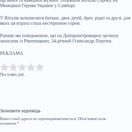
органної та камерної музики. Поховали Віталія Сороку на
Меморіалі Героям України у Самборі.
У Віталія залишилися батьки, двоє дітей, брат, рідні та друзі, для
яких ця втрата стала нестерпним горем.
Раніше ми повідомляли, що на Дніпропетровщині загинув
захисник із Рівненщини, 34-річний Олександр Портюх.
РЕКЛАМА
Submit Rating
Rate this item:
No votes yet.
Залишити відповідь
Ваша e-mail адреса не оприлюднюватиметься.
Обов’язкові поля
позначені
*