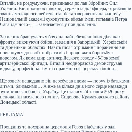
Віталій, не роздумуючи, приєднався до лав Збройних Сил
України. Він пройшов шлях від сержанта до офіцера, отримавши
звання молодшого лейтенанта після завершення навчання у
Національній академії сухопутних військ імені гетьмана Петра
Сагайдачного», — зазначається у повідомленні.
Захисник брав участь у боях на найнебезпечніших ділянках
фронту, виконуючи бойові завдання в Запорізькій, Харківській
та Донецькій областях. Навіть після отримання поранення він
повернувся до своїх побратимів і продовжив боротьбу з
ворогом. Як командир артилерійського взводу 45-ї окремої
артилерійської бригади, Віталій неодноразово демонстрував
відвагу, професіоналізм та справжню офіцерську гідність.
Ще зовсім нещодавно він перебував вдома — поруч із батьками,
дітьми, близькими… А вже за кілька днів його серце назавжди
зупинилося в бою за Україну. Це сталося 24 травня 2026 року
неподалік населеного пункту Сидорове Краматорського району
Донецької області.
РЕКЛАМА
Прощання та похоронна церемонія Героя відбулися у залі