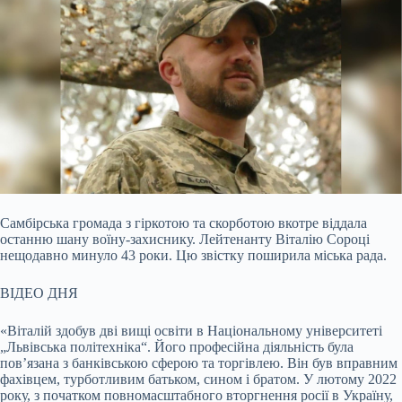
Самбірська громада з гіркотою та скорботою вкотре віддала
останню шану воїну-захиснику. Лейтенанту Віталію Сороці
нещодавно минуло 43 роки. Цю звістку поширила міська
рада.
ВІДЕО ДНЯ
«Віталій здобув дві вищі освіти в Національному університеті
„Львівська політехніка“. Його професійна діяльність була
пов’язана з банківською сферою та торгівлею. Він був вправним
фахівцем, турботливим батьком, сином і братом. У лютому 2022
року, з початком повномасштабного вторгнення росії в Україну,