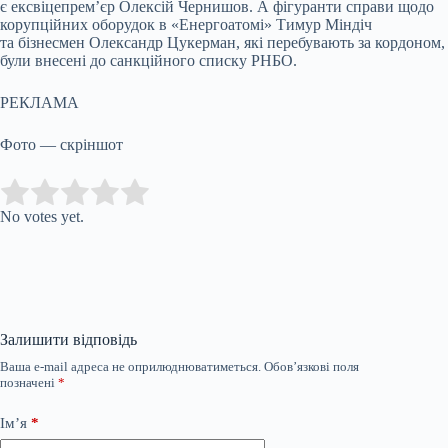
є ексвіцепрем’єр Олексій Чернишов. А фігуранти справи щодо
корупційних оборудок в «Енергоатомі» Тимур Міндіч
та бізнесмен Олександр Цукерман, які перебувають за кордоном,
були внесені до санкційного списку РНБО.
РЕКЛАМА
Фото — скріншот
Submit Rating
Rate this item:
No votes yet.
Залишити відповідь
Ваша e-mail адреса не оприлюднюватиметься.
Обов’язкові поля
позначені
*
Ім’я
*