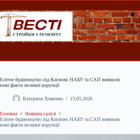
Перейти
до
вмісту
Елітне будівництво під Києвом: НАБУ та САП виявили
нові факти великої корупції
Катерина Хоменко
15.05.2026
Головна
Новини галузі
Елітне будівництво під Києвом: НАБУ та САП виявили
нові факти великої корупції