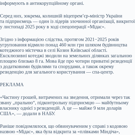
інформують в антикорупційному органі.
Серед них, зокрема, колишній віцепрем’єр-міністр України
та підприємець — один із лідерів злочинної організації, викритої
у листопаді 2025 року в ході спецоперації «Мідас».
Згідно з інформацією слідства, протягом 2021−2025 років
угруповання відмило понад 460 млн грн шляхом будівництва
котеджного містечка в селі Козин Київської області.
Ексклюзивні котеджі зводили на земельних ділянках загальною
площею близько 8 га. Мова йде про чотири приватні резиденції
з додатковими будівлями та спорудами, а також окрему
резиденцію для загального користування — спа-центр.
РЕКЛАМА
«Частину грошей, витрачених на зведення, отримали через так
звану „пральню“, підконтрольну підприємцю — майбутньому
власнику однієї з резиденцій. А це — майже 9 млн доларів
США», — додали в НАБУ.
Раніше повідомлялося, що обвинуваченим у справі з кодовою
назвою «Мідас», яка була відкрита за «плівками Міндіча»,