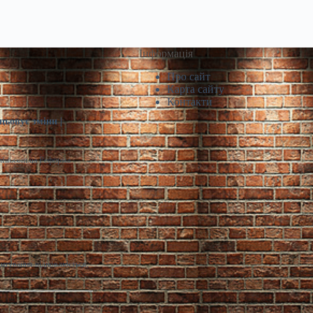
Інформація
Про сайт
Карта сайту
Контакти
цьовує зміни |
infin.com.ua Реформа
дитування відновлюється,