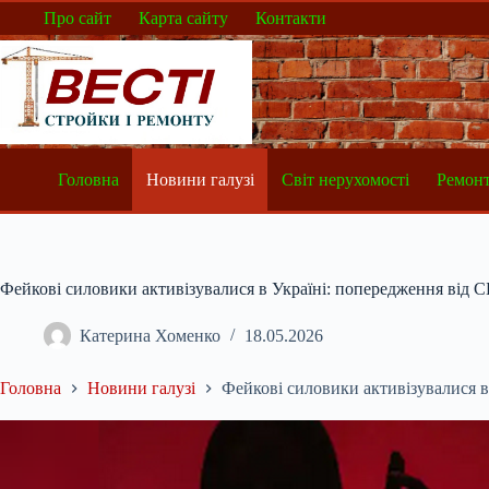
Перейти
Про сайт
Карта сайту
Контакти
до
вмісту
Головна
Новини галузі
Світ нерухомості
Ремонт
Фейкові силовики активізувалися в Україні: попередження від 
Катерина Хоменко
18.05.2026
Головна
Новини галузі
Фейкові силовики активізувалися в