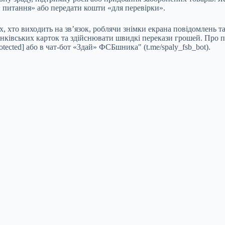
 питання» або передати кошти «для перевірки».
, хто виходить на зв’язок, роблячи знімки екрана повідомлень т
нківських карток та здійснювати швидкі перекази грошей. Про пі
otected] або в чат-бот «Здай» ФСБшника" (t.me/spaly_fsb_bot).