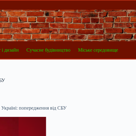
 і дизайн
Сучасне будівництво
Міське середовище
СБУ
 Україні: попередження від СБУ