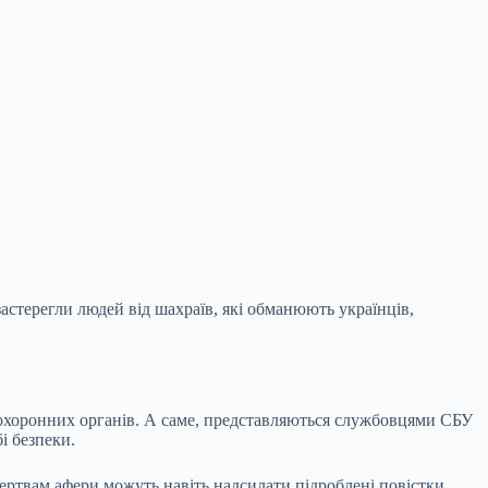
застерегли людей від шахраїв, які обманюють
українців,
оохоронних органів. А саме, представляються службовцями СБУ
і безпеки.
ертвам афери можуть навіть надсилати підроблені повістки