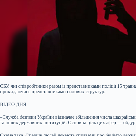
СБУ, чиї співробітники разом із представниками поліції 15 тра
прикидаючись представниками силових структур.
ВІДЕО ДНЯ
«Служба безпеки України відзначає збільшення числа шахрайськ
та інших державних інституцій. Основна ціль цих афер — обдур
Схема така. Спершу людей лякають справами про буцімто державн