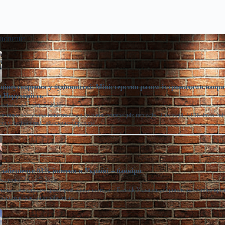
 новини
ціноутворення у будівництві: Міністерство разом із громадами напра
 Нерухомість
расименко
Сер 5, 2026
казники поступово повертаються до рівня попередніх періодів. Сьогодні, 18:16 Фото: m
ня у будівництві Забезпечити прозоре
забезпечує 93% іпотеки в Україні – банкіри
моленко
Сер 5, 2026
лишається єдиним драйвером ринку іпотеки. / Freepik Український ринок іпотечного кре
розвиток фактично забезпечує