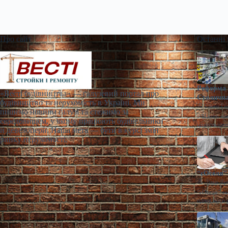
Про сайт
Останні
Реформа 
«Весті будівництва» — галузевий портал про
Столична
будівництво та нерухомість в Україні. Ми
Ганна Ге
пишемо новини галузі та стежимо за
> Наразі по
середовищем, у якому працюють будівельники
ціноутворен
й девелопери. Наша мета — бути в курсі змін
ринку нерухомості.
“єОселя” 
Діана Яр
"єОселя" за
однак його 