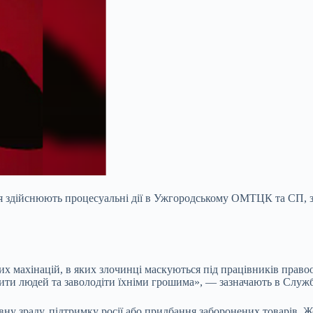
вня здійснюють процесуальні дії в Ужгородському ОМТЦК та СП, 
их махінацій, в яких злочинці маскуються під працівників прав
ити людей та заволодіти їхніми грошима», — зазначають в Служб
у зраду, підтримку росії або придбання заборонених товарів. Ж