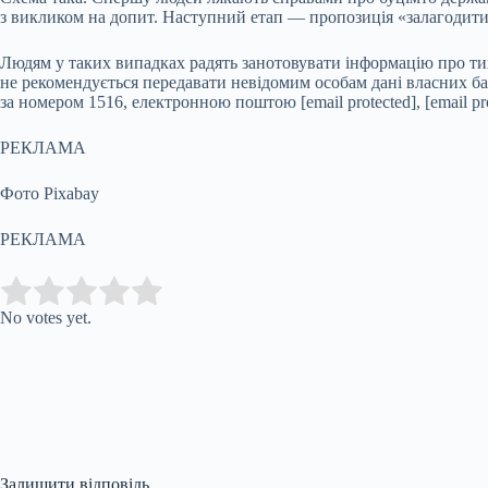
з викликом на допит. Наступний етап — пропозиція «залагодити
Людям у таких випадках радять занотовувати інформацію про тих
не рекомендується передавати невідомим особам дані власних ба
за номером 1516, електронною поштою [email protected], [email pr
РЕКЛАМА
Фото Pixabay
РЕКЛАМА
Submit Rating
Rate this item:
No votes yet.
Залишити відповідь