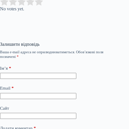
Submit Rating
Rate this item:
No votes yet.
Залишити відповідь
Ваша e-mail адреса не оприлюднюватиметься.
Обов’язкові поля
позначені
*
Ім’я
*
Email
*
Сайт
Додати коментар
*