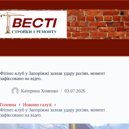
Перейти
до
вмісту
Фітнес-клуб у Запоріжжі зазнав удару росіян, момент
зафіксовано на відео.
Катерина Хоменко
03.07.2026
Головна
Новини галузі
Фітнес-клуб у Запоріжжі зазнав удару росіян, момент
зафіксовано на відео.