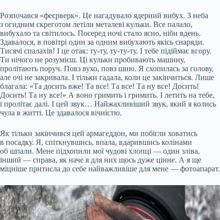
Розпочався «феєрверк». Це нагадувало ядерний вибух. З неба
з огидним скреготом летіли металеві кульки. Все палало,
вибухало та світилось. Посеред ночі стало ясно, ніби вдень.
Здавалося, в повітрі один за одним вибухають якісь снаряди.
Тисячі спалахів! І це отак: ту-ту, ту-ту-ту. І тебе підіймає вгору.
Ти нічого не розумієш. Ці кульки пробивають машину,
пролітають поруч. Повз вухо, повз шию. Я схопилась за голову,
але очі не закривала. І тільки гадала, коли це закінчиться. Лише
благала: «Та досить вже! Та все! Та все! Та ну все! Досить!
Досить! Та ну все!» А воно гримить і гримить. І летить на тебе,
і пролітає далі. І цей звук… Найжахливіший звук, який я колись
чула в житті. Це здавалося вічністю.
Як тільки закінчився цей армагеддон, ми побігли ховатись
в посадку. Я, спіткнувшись, впала, вдарившись колінами
об шпали. Мене підхопили мої чудові хлопці — один зліва,
інший — справа, як наче я для них щось дуже цінне. А я ще
міцніше притисла до себе найважливіше для мене — фотоапарат.