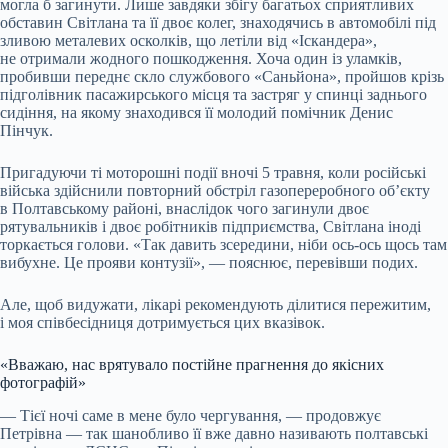
могла б загинути. Лише завдяки збігу багатьох сприятливих
обставин Світлана та її двоє колег, знаходячись в автомобілі під
зливою металевих осколків, що летіли від «Іскандера»,
не отримали жодного пошкодження. Хоча один із уламків,
пробивши переднє скло службового «Саньйона», пройшов крізь
підголівник пасажирського місця та застряг у спинці заднього
сидіння, на якому знаходився її молодий помічник Денис
Пінчук.
Пригадуючи ті моторошні події вночі 5 травня, коли російські
війська здійснили повторний обстріл газопереробного об’єкту
в Полтавському районі, внаслідок чого загинули двоє
рятувальників і двоє робітників підприємства, Світлана іноді
торкається голови. «Так давить зсередини, ніби ось-ось щось там
вибухне. Це прояви контузії», — пояснює, перевівши подих.
Але, щоб видужати, лікарі рекомендують ділитися пережитим,
і моя співбесідниця дотримується цих вказівок.
«Вважаю, нас врятувало постійне прагнення до якісних
фотографій»
— Тієї ночі саме в мене було чергування, — продовжує
Петрівна — так шанобливо її вже давно називають полтавські