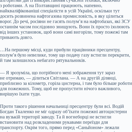
алгоритми дій із використанням сучасної техніки, включно
з роботами. А на Полтавщині працюють, напевно,
найкваліфікованіші спеціалісти в усій Україні, оскільки тут
досить розвинена нафтогазова промисловість, в яку цілиться
ворог. До речі, росіяни не гасять полум’я на нафтобазах, які ЗСУ
останнім часом послідовно знищують. Вони їх просто ізолюють
від інших установок, щоб вони самі вигоріли, тому пожежі там
тривають довго.
…На першому місці, куди прибули працівники пресцентру,
полум’я було невелике, тому що подачу газу встигли перекрити,
й там залишилось небагато рятувальників.
— Я зрозуміла, що потрібного мені зображення тут зараз
не отримаю, — ділиться Світлана. — А на другій ділянці,
приблизно за кілометр, горіла цистерна, і там було більше роботи
для пожежних. Тому, щоб не пропустити нічого важливого,
вирішую їхати туди.
Проти такого рішення начальниці пресцентру були всі. Водій
Богдан Ткаленко не міг одразу об’їхати пожежні автоцистерни
на вузькій території заводу. Та й вогнеборці не встигли
встановити над розкладеними рукавами переїзди для
транспорту. Окрім того, прямо перед «Саньйоном» лежали