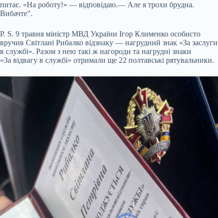
питає. «На роботу!» — відповідаю.— Але я трохи брудна.
Вибачте".
P. S. 9 травня міністр МВД України Ігор Клименко особисто
вручив Світлані Рибалко відзнаку — нагрудний знак «За заслуги
в службі». Разом з нею такі ж нагороди та нагрудні знаки
«За відвагу в службі» отримали ще 22 полтавські рятувальники.