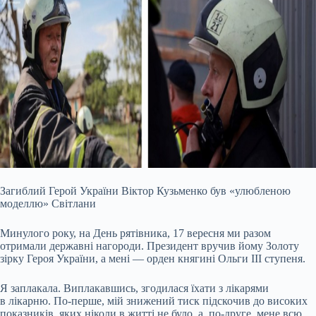
Загиблий Герой України Віктор Кузьменко був «улюбленою
моделлю» Світлани
Минулого року, на День рятівника, 17 вересня ми разом
отримали державні нагороди. Президент вручив йому Золоту
зірку Героя України, а мені — орден княгині Ольги ІІІ ступеня.
Я заплакала. Виплакавшись, згодилася їхати з лікарями
в лікарню. По-перше, мій знижений тиск підскочив до високих
показників, яких ніколи в житті не було, а, по-друге, мене всю