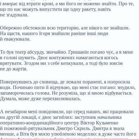
і вмирає від втрати крові, а ми його не можемо знайти. Про те,
що по нас можуть випустити ще одну ракету, навіть
не згадували.
Обережно обстежили всю територію, але нікого не знайшли.
На щастя, нашого Ігоря знайшли раніше інші люди
й евакуювали.
То був театр абсурду, звичайно. Гришанін погано чує, а в мене
в голові шумить. Двоє контужених намагаються когось
врятувати. Згодом ми з себе кепкували, а тоді було зовсім
не до жартів.
Повернувшись до сховища, де лежали поранені, я попросила
води. Починаю пити й відчуваю, що мені стає погано: знудило,
запаморочилась голова. Не розуміла, що зі мною відбувається.
Думала, може дуже перехвилювалась.
А незабаром мені повідомили, що серед наших, які працювали
на другій локації, є двоє загиблих: заступник начальника
оперативно-координаційного центру Віктор Кузьменко
й пожежний-рятувальник Дмитро Скриль. Дмитра я знала
менше, а Вітя був моєю улюбленою моделлю: я дуже часто його