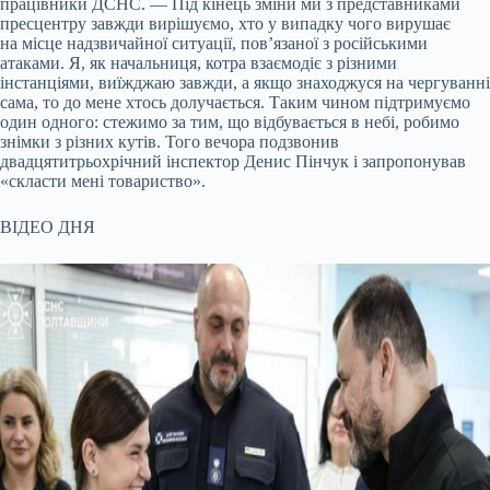
працівники ДСНС. — Під кінець зміни ми з представниками
пресцентру завжди вирішуємо, хто у випадку чого вирушає
на місце надзвичайної ситуації, пов’язаної з російськими
атаками. Я, як начальниця, котра взаємодіє з різними
інстанціями, виїжджаю завжди, а якщо знаходжуся на чергуванні
сама, то до мене хтось долучається. Таким чином підтримуємо
один одного: стежимо за тим, що відбувається в небі, робимо
знімки з різних кутів. Того вечора подзвонив
двадцятитрьохрічний інспектор Денис Пінчук і запропонував
«скласти мені товариство».
ВІДЕО ДНЯ