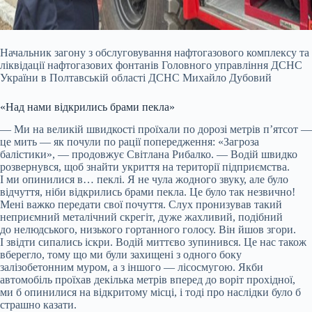
Начальник загону з обслуговування нафтогазового комплексу та
ліквідації нафтогазових фонтанів Головного управління ДСНС
України в Полтавській області ДСНС Михайло Дубовий
«Над нами відкрились брами пекла»
— Ми на великій швидкості проїхали по дорозі метрів п’ятсот —
це мить — як почули по рації попередження: «Загроза
балістики», — продовжує Світлана Рибалко. — Водій швидко
розвернувся, щоб знайти укриття на території підприємства.
І ми опинилися в… пеклі. Я не чула жодного звуку, але було
відчуття, ніби відкрились брами пекла. Це було так незвично!
Мені важко передати свої почуття. Слух пронизував такий
неприємний металічний скрегіт, дуже жахливий, подібний
до нелюдського, низького гортанного голосу. Він йшов згори.
І звідти сипались іскри. Водій миттєво зупинився. Це нас також
вберегло, тому що ми були захищені з одного боку
залізобетонним муром, а з іншого — лісосмугою. Якби
автомобіль проїхав декілька метрів вперед до воріт прохідної,
ми б опинилися на відкритому місці, і тоді про наслідки було б
страшно казати.