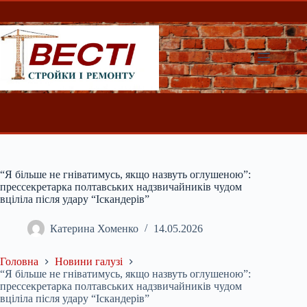
Перейти
до
вмісту
“Я більше не гніватимусь, якщо назвуть оглушеною”:
прессекретарка полтавських надзвичайників чудом
вціліла після удару “Іскандерів”
Катерина Хоменко
14.05.2026
Головна
Новини галузі
“Я більше не гніватимусь, якщо назвуть оглушеною”:
прессекретарка полтавських надзвичайників чудом
вціліла після удару “Іскандерів”