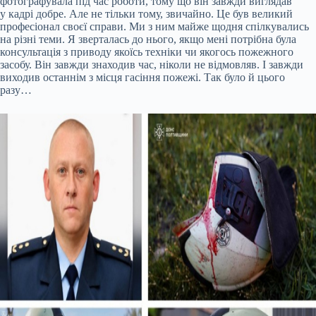
фотографувала під час роботи, тому що він завжди виглядав
у кадрі добре. Але не тільки тому, звичайно. Це був великий
професіонал своєї справи. Ми з ним майже щодня спілкувались
на різні теми. Я зверталась до нього, якщо мені потрібна була
консультація з приводу якоїсь техніки чи якогось пожежного
засобу. Він завжди знаходив час, ніколи не відмовляв. І завжди
виходив останнім з місця гасіння пожежі. Так було й цього
разу…