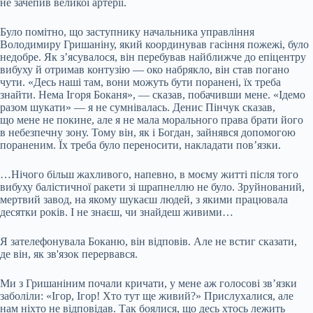
не зачепив великої артерії.
Було помітно, що заступнику начальника управління
Володимиру Гришаніну, який координував гасіння пожежі, було
недобре. Як з’ясувалося, він перебував найближче до епіцентру
вибуху й отримав контузію — око набрякло, він став погано
чути. «Десь наші там, вони можуть бути поранені, їх треба
знайти. Нема Ігоря Боканя», — сказав, побачивши мене. «Ідемо
разом шукати» — я не сумнівалась. Денис Пінчук сказав,
що мене не покине, але я не мала морального права брати його
в небезпечну зону. Тому він, як і Богдан, зайнявся допомогою
пораненим. Їх треба було переносити, накладати пов’язки.
…Нічого більш жахливого, напевно, в моєму житті після того
вибуху балістичної ракети зі шрапнеллю не було. Зруйнований,
мертвий завод, на якому шукаєш людей, з якими працювала
десятки років. І не знаєш, чи знайдеш живими…
Я зателефонувала Боканю, він відповів. Але не встиг сказати,
де він, як зв'язок перервався.
Ми з Гришаніним почали кричати, у мене аж голосові зв’язки
заболіли: «Ігор, Ігор! Хто тут ще живий?» Прислухалися, але
нам ніхто не відповідав. Так боялися, що десь хтось лежить