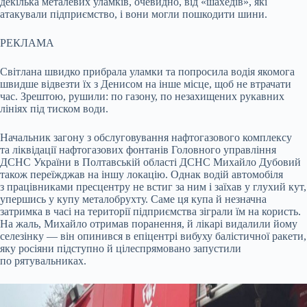
декілька металевих уламків, очевидно, від «шахедів», які
атакували підприємство, і вони могли пошкодити шини.
РЕКЛАМА
Світлана швидко прибрала уламки та попросила водія якомога
швидше відвезти їх з Денисом на інше місце, щоб не втрачати
час. Зрештою, рушили: по газону, по незахищених рукавних
лініях під тиском води.
Начальник загону з обслуговування нафтогазового комплексу
та ліквідації нафтогазових фонтанів Головного управління
ДСНС України в Полтавській області ДСНС Михайло Дубовий
також переїжджав на іншу локацію. Однак водій автомобіля
з працівниками пресцентру не встиг за ним і заїхав у глухий кут,
упершись у купу металобрухту. Саме ця купа й незначна
затримка в часі на території підприємства зіграли їм на користь.
На жаль, Михайло отримав поранення, й лікарі видалили йому
селезінку — він опинився в епіцентрі вибуху балістичної ракети,
яку росіяни підступно й цілеспрямовано запустили
по рятувальниках.