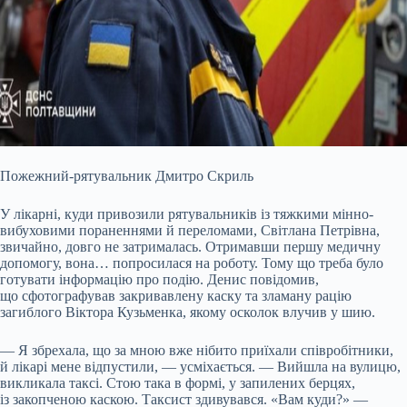
Пожежний-рятувальник Дмитро Скриль
У лікарні, куди привозили рятувальників із тяжкими мінно-
вибуховими пораненнями й переломами, Світлана Петрівна,
звичайно, довго не затрималась. Отримавши першу медичну
допомогу, вона… попросилася на роботу. Тому що треба було
готувати інформацію про подію. Денис повідомив,
що сфотографував закривавлену каску та зламану рацію
загиблого Віктора Кузьменка, якому осколок влучив у шию.
— Я збрехала, що за мною вже нібито приїхали співробітники,
й лікарі мене відпустили, — усміхається. — Вийшла на вулицю,
викликала таксі. Стою така в формі, у запилених берцях,
із закопченою каскою. Таксист здивувався. «Вам куди?» —