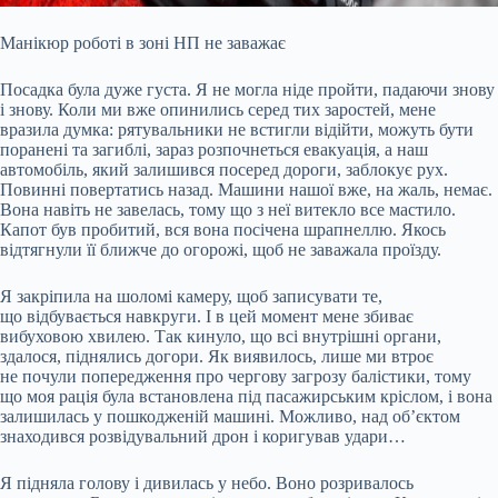
Манікюр роботі в зоні НП не заважає
Посадка була дуже густа. Я не могла ніде пройти, падаючи знову
і знову. Коли ми вже опинились серед тих заростей, мене
вразила думка: рятувальники не встигли відійти, можуть бути
поранені та загиблі, зараз розпочнеться евакуація, а наш
автомобіль, який залишився посеред дороги, заблокує рух.
Повинні повертатись назад. Машини нашої вже, на жаль, немає.
Вона навіть не завелась, тому що з неї витекло все мастило.
Капот був пробитий, вся вона посічена шрапнеллю. Якось
відтягнули її ближче до огорожі, щоб не заважала проїзду.
Я закріпила на шоломі камеру, щоб записувати те,
що відбувається навкруги. І в цей момент мене збиває
вибуховою хвилею. Так кинуло, що всі внутрішні органи,
здалося, піднялись догори. Як виявилось, лише ми втроє
не почули попередження про чергову загрозу балістики, тому
що моя рація була встановлена під пасажирським кріслом, і вона
залишилась у пошкодженій машині. Можливо, над об’єктом
знаходився розвідувальний дрон і коригував удари…
Я підняла голову і дивилась у небо. Воно розривалось