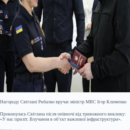
Нагороду Світлані Рибалко вручає міністр МВС Ігор Клименко
Прокинулась Світлана після опівночі від тривожного виклику:
«У нас приліт. Влучання в об’єкт важливої інфраструктури».