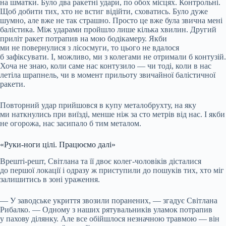
на шматки. Було два ракетні удари, по обох місцях. Контрольні.
Щоб добити тих, хто не встиг відійти, сховатись. Було дуже
шумно, але вже не так страшно. Просто це вже була звична мені
балістика. Між ударами пройшло лише кілька хвилин. Другий
приліт ракет потрапив на мою бодікамеру. Якби
ми не повернулися з лісосмуги, то цього не вдалося
б зафіксувати. І, можливо, ми з колегами не отримали б контузій.
Хоча не знаю, коли саме нас контузило — чи тоді, коли в нас
летіла шрапнель, чи в момент прильоту звичайної балістичної
ракети.
Повторний удар прийшовся в купу металобрухту, на яку
ми наткнулись при виїзді, менше ніж за сто метрів від нас. І якби
не огорожа, нас засипало б тим металом.
«Руки-ноги цілі. Працюємо далі»
Врешті-решт, Світлана та її двоє колег-чоловіків дісталися
до першої локації і одразу ж приступили до пошуків тих, хто міг
залишитись в зоні ураження.
— У заводське укриття звозили поранених, — згадує Світлана
Рибалко. — Одному з наших рятувальників уламок потрапив
у пахову ділянку. Але все обійшлося незначною травмою — він