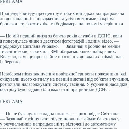
РЕКЛАМА
Процедура виїзду пресцентру в таких випадках відпрацьована
до досконалості: спорядження за усіма вимогами, зокрема
бронежилет, фототехніка та бодікамера на шоломі у керівника.
— Це мій перший виїзд за багато років служби в ДСНС, коли
я повернулась лише з десятком фотографій і одним відео, —
продовжує Світлана Рибалко. — Зазвичай я роблю не менше
тисячі знімків, з яких для ЗМІ обираємо кілька найкращих.
Вважаю, саме це професійне прагнення до вдалих знімків нас
і вберегло.
Незабаром після закінчення повітряної тривоги пожежники, які
очікували цього сигналу на певній відстані від об’єкта влучання,
розпочали налагоджувати систему гасіння. У усуненні наслідків
обстрілу було задіяно близько сотні працівників ДСНС.
РЕКЛАМА
— Це не була дуже складна пожежа, — розповідає Світлана.
— Зазвичай гасіння газової установки не займає багато часу:
у рятувальників напрацьовані та відточені до автоматизму