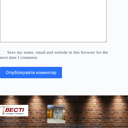
Save my name, email and website in this browser for the
next time I comment.
Опублікувати коментар
Про сайт
Останні новини
Ін
«Весті
будівництва»
На Сумщині продають завод,