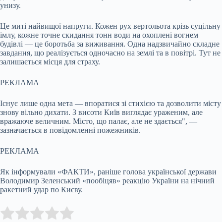
унизу.
Це миті найвищої напруги. Кожен рух вертольота крізь суцільну
імлу, кожне точне скидання тонн води на охоплені вогнем
будівлі — це боротьба за виживання. Одна надзвичайно складне
завдання, що реалізується одночасно на землі та в повітрі. Тут не
залишається місця для страху.
РЕКЛАМА
Існує лише одна мета — впоратися зі стихією та дозволити місту
знову вільно дихати. З висоти Київ виглядає ураженим, але
вражаюче величним. Місто, що палає, але не здається", —
зазначається в повідомленні пожежників.
РЕКЛАМА
Як інформували «ФАКТИ», раніше голова української держави
Володимир Зеленський «пообіцяв» реакцію України на нічний
ракетний удар по Києву.
Submit Rating
Rate this item: