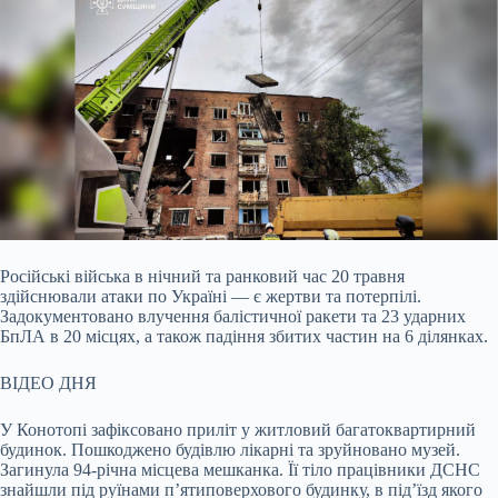
Російські війська в нічний та ранковий час 20 травня
здійснювали атаки по Україні — є жертви та потерпілі.
Задокументовано влучення балістичної ракети та 23 ударних
БпЛА
в 20 місцях, а також падіння збитих частин на 6 ділянках.
ВІДЕО ДНЯ
У Конотопі зафіксовано приліт у житловий багатоквартирний
будинок. Пошкоджено будівлю лікарні та зруйновано музей.
Загинула 94-річна місцева мешканка. Її тіло працівники ДСНС
знайшли під руїнами п’ятиповерхового будинку, в під’їзд якого