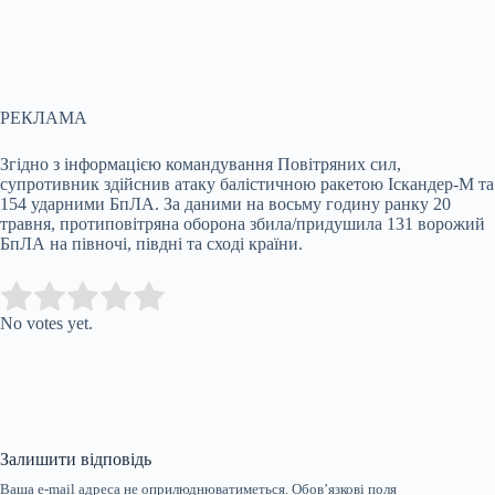
РЕКЛАМА
Згідно з інформацією командування Повітряних сил,
супротивник здійснив атаку балістичною ракетою Іскандер-М та
154 ударними БпЛА. За даними на восьму годину ранку 20
травня, протиповітряна оборона збила/придушила 131 ворожий
БпЛА на півночі, півдні та сході країни.
Submit Rating
Rate this item:
No votes yet.
Залишити відповідь
Ваша e-mail адреса не оприлюднюватиметься.
Обов’язкові поля