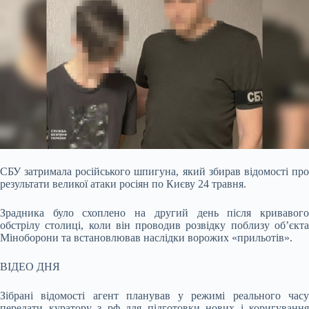
СБУ затримала російського шпигуна, який збирав відомості про
результати великої атаки росіян по Києву 24 травня.
Зрадника було схоплено на другий день після кривавого
обстрілу столиці, коли він проводив розвідку поблизу об’єкта
Міноборони та встановлював наслідки ворожих «прильотів».
ВІДЕО ДНЯ
Зібрані відомості агент планував у режимі реального часу
передати куратору з рф для підготовки нових і коригування