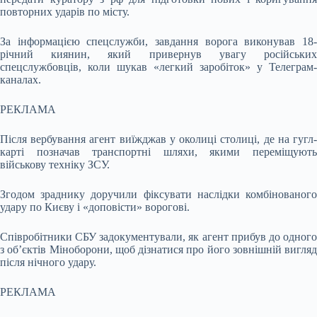
повторних ударів по місту.
За інформацією спецслужби, завдання ворога виконував 18-
річний киянин, який привернув увагу російських
спецслужбовців, коли шукав «легкий заробіток» у Телеграм-
каналах.
РЕКЛАМА
Після вербування агент виїжджав у околиці столиці, де на гугл-
карті позначав транспортні шляхи, якими переміщують
військову техніку ЗСУ.
Згодом зраднику доручили фіксувати наслідки комбінованого
удару по Києву і «доповісти» ворогові.
Співробітники СБУ задокументували, як агент прибув до одного
з об’єктів Міноборони, щоб дізнатися про його зовнішній вигляд
після нічного удару.
РЕКЛАМА