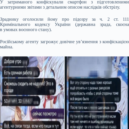
У затриманого конфіскували смартфон з підготовленими
агентурними звітами з детальним описом наслідків обстрілу.
Зраднику оголосили йому про підозру за ч. 2 ст. 111
Кримінального кодексу України (державна зрада, скоєна
в умовах воєнного стану).
Російському агенту загрожує довічне ув’язнення з конфіскацією
майна.