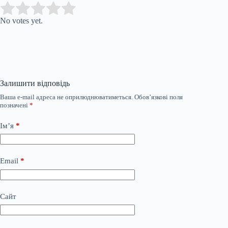
Submit Rating
Rate this item:
No votes yet.
Залишити відповідь
Ваша e-mail адреса не оприлюднюватиметься.
Обов’язкові поля
позначені
*
Ім’я
*
Email
*
Сайт