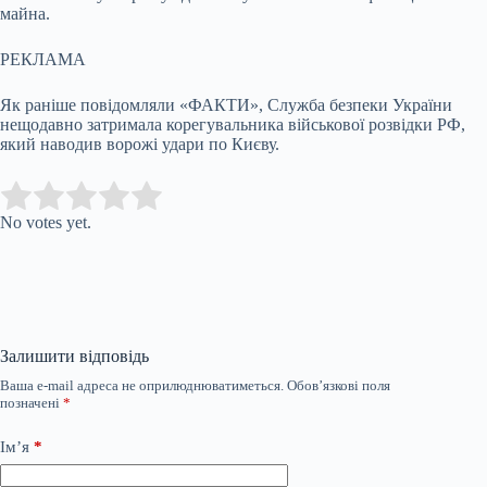
майна.
РЕКЛАМА
Як раніше повідомляли «ФАКТИ», Служба безпеки України
нещодавно затримала корегувальника військової розвідки РФ,
який наводив ворожі удари по Києву.
Submit Rating
Rate this item:
No votes yet.
Залишити відповідь
Ваша e-mail адреса не оприлюднюватиметься.
Обов’язкові поля
позначені
*
Ім’я
*