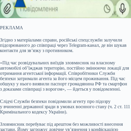
РЕКЛАМА
Згідно з матеріалами справи, російські спецслужби залучили
підозрюваного до співпраці через Telegram-канал, де він шукав
контакти для зв’язку з противником.
«Під час розвідувальних виїздів зловмисник на власному
автомобілі об’їжджав територію, постійно змінюючи локації для
отримання агентської інформації. Співробітники Служби
безпеки затримали агента за його місцем проживання. Під час
обшуку у нього виявили паспорт громадянина РФ та смартфон
з доказами співпраці з ворогом», — йдеться у повідомленні.
Слідчі Служби безпеки повідомили агенту про підозру
у вчиненні державної зради в умовах воєнного стану (ч. 2 ст. 111
Кримінального кодексу України).
Зловмисник перебуває під арештом без можливості внесення
застави. Йому загрожує довічне ув’язнення з конфіскацією