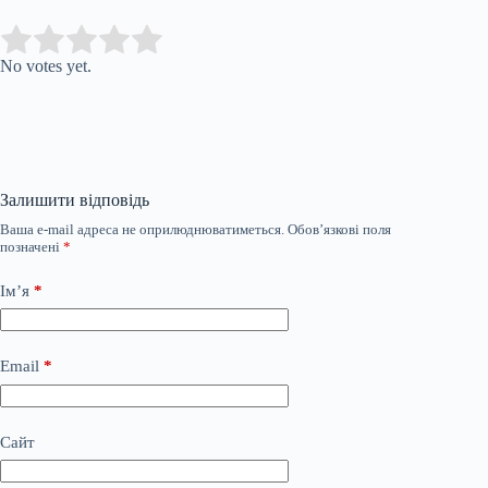
Submit Rating
Rate this item:
No votes yet.
Залишити відповідь
Ваша e-mail адреса не оприлюднюватиметься.
Обов’язкові поля
позначені
*
Ім’я
*
Email
*
Сайт