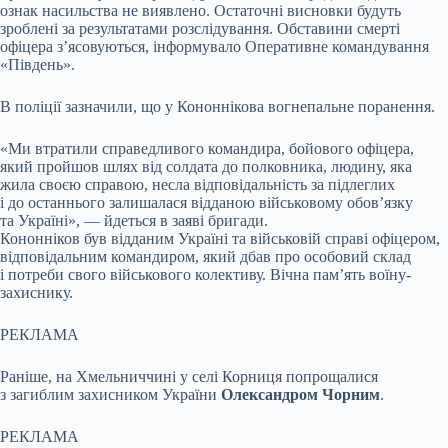
ознак насильства не виявлено. Остаточні висновки будуть
зроблені за результатами розслідування. Обставини смерті
офіцера з’ясовуються, інформувало Оперативне командування
«Південь».
В поліції зазначили, що у Кононнікова вогнепальне поранення.
«Ми втратили справедливого командира, бойового офіцера,
який пройшов шлях від солдата до полковника, людину, яка
жила своєю справою, несла відповідальність за підлеглих
і до останнього залишалася відданою військовому обов’язку
та Україні», — йдеться в заяві бригади.
Кононніков був відданим Україні та військовій справі офіцером,
відповідальним командиром, який дбав про особовий склад
і потреби свого військового колективу. Вічна пам’ять воїну-
захиснику.
РЕКЛАМА
Раніше, на Хмельниччині у селі Корниця попрощалися
з загиблим захисником України
Олександром
Чорним
.
РЕКЛАМА