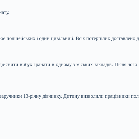
нату.
оє поліцейських і один цивільний. Всіх потерпілих доставлено до
.
ійснити вибух гранати в одному з міських закладів. Після чого
заручники 13-річну дівчинку. Дитину визволили працівники полі