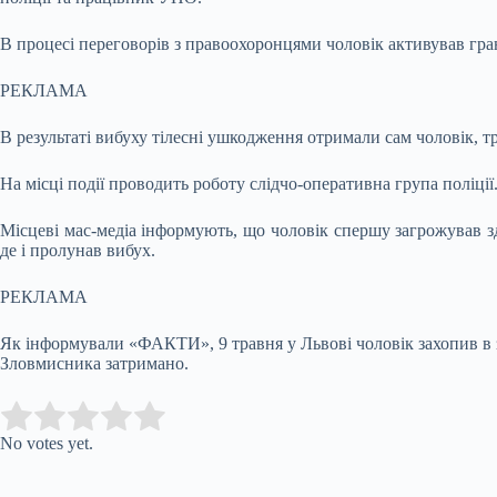
В процесі переговорів з правоохоронцями чоловік активував гра
РЕКЛАМА
В результаті вибуху тілесні ушкодження отримали сам чоловік, тр
На місці події проводить роботу слідчо-оперативна група поліції
Місцеві мас-медіа інформують, що чоловік спершу загрожував зд
де і пролунав вибух.
РЕКЛАМА
Як інформували «ФАКТИ», 9 травня у Львові чоловік захопив в 
Зловмисника затримано.
Submit Rating
Rate this item:
No votes yet.