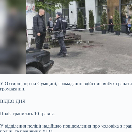
У Охтирці, що на Сумщині, громадянин здійснив вибух гранати
громадянин.
ВІДЕО ДНЯ
Подія трапилась 10 травня.
У відділення поліції надійшло повідомлення про чоловіка з гра
поліції та працівник УПО.