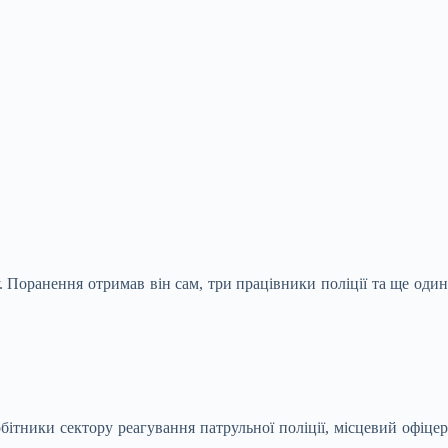
. Поранення отримав він сам, три працівники
поліції та ще оди
бітники сектору реагування патрульної поліції, місцевий офіцер