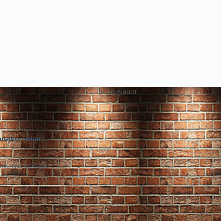
Інформація
цьовує зміни |
infin.com.ua Реформа