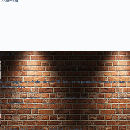
 I comment.
 новини
ціноутворення у будівництві: Міністерство разом із громадами напра
 Нерухомість
расименко
Сер 5, 2026
казники поступово повертаються до рівня попередніх періодів. Сьогодні, 18:16 Фото: m
ня у будівництві Забезпечити прозоре