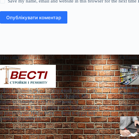
Save my name, email and website in this browser for the next time
Опублікувати коментар
Про сайт
Останні
Реформа 
«Весті будівництва» — галузевий портал про
Столична
будівництво та нерухомість в Україні. Ми
Ганна Ге
пишемо новини галузі та стежимо за
> Наразі по
середовищем, у якому працюють будівельники
ціноутворен
й девелопери. Наша мета — бути в курсі змін
ринку нерухомості.