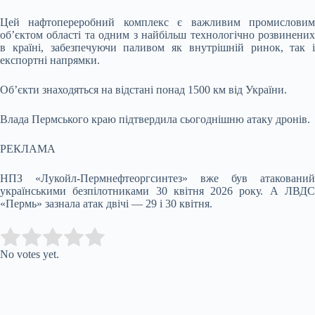
Цей нафтопереробний комплекс є важливим промисловим
об’єктом області та одним з найбільш технологічно розвинених
в країні, забезпечуючи паливом як внутрішній ринок, так і
експортні напрямки.
Об’єкти знаходяться на відстані понад 1500 км від України.
Влада Пермського краю підтвердила сьогоднішню атаку дронів.
РЕКЛАМА
НПЗ «Лукойл-Пермнефтеоргсинтез» вже був атакований
українськими безпілотниками 30 квітня 2026 року. А ЛВДС
«Пермь» зазнала атак двічі — 29 і 30 квітня.
Submit Rating
Rate this item:
No votes yet.