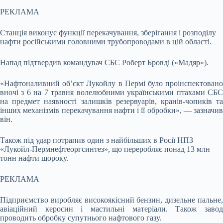
РЕКЛАМА
Станція виконує функції перекачування, зберігання і розподілу
нафти російськими головними трубопроводами в цій області.
Напад підтвердив командувач СБС Роберт Бровді («Мадяр»).
«Нафтоналивний об’єкт Лукойлу в Пермі було проінспектовано
вночі з 6 на 7 травня волелюбними українськими птахами СБС
на предмет наявності залишків резервуарів, кранів-чопиків та
інших механізмів перекачування нафти і її обробки», — зазначив
він.
Також під удар потрапив один з найбільших в Росії НПЗ
«Лукойл-Пермнефтеоргсинтез», що переробляє понад 13 млн
тонн нафти щороку.
РЕКЛАМА
Підприємство виробляє високоякісний бензин, дизельне пальне,
авіаційний керосин і мастильні матеріали. Також завод
проводить обробку супутнього нафтового газу.