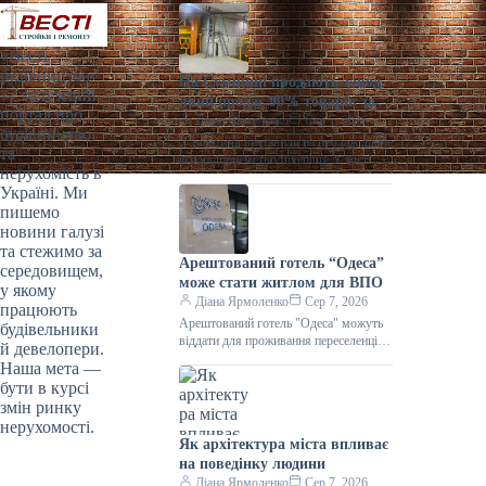
«Весті
будівництва»
На Сумщині продають завод,
— галузевий
який продає 90% товарів за
портал про
кордон
Діана Ярмоленко
Сер 7, 2026
будівництво
У Конотопі виставили на продаж діюче
та
агропідприємство/Inventure У місті
нерухомість в
Конотоп Сумської області виставили
Україні. Ми
на продаж 100% корпоративних прав
пишемо
діючого агропереробного
новини галузі
та стежимо за
Арештований готель “Одеса”
середовищем,
може стати житлом для ВПО
у якому
Діана Ярмоленко
Сер 7, 2026
працюють
Арештований готель "Одеса" можуть
будівельники
віддати для проживання переселенців /
й девелопери.
АРМА Готельний комплекс “Одеса”
Наша мета —
може стати першим арештованим
бути в курсі
об’єктом нерухомості,
змін ринку
нерухомості.
Як архітектура міста впливає
на поведінку людини
Діана Ярмоленко
Сер 7, 2026