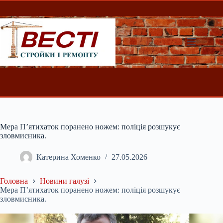
Перейти
до
вмісту
Мера П’ятихаток поранено ножем: поліція розшукує
зловмисника.
Катерина Хоменко
27.05.2026
Головна
Новини галузі
Мера П’ятихаток поранено ножем: поліція розшукує
зловмисника.