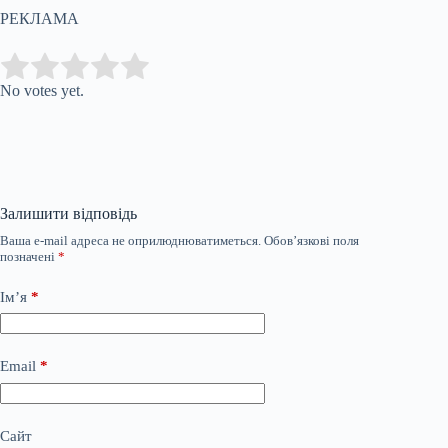
РЕКЛАМА
Submit Rating
Rate this item:
No votes yet.
Залишити відповідь
Ваша e-mail адреса не оприлюднюватиметься.
Обов’язкові поля
позначені
*
Ім’я
*
Email
*
Сайт