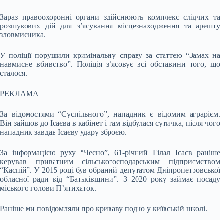
Зараз правоохоронні органи здійснюють комплекс слідчих та
розшукових дій для з’ясування місцезнаходження та арешту
зловмисника.
У поліції порушили кримінальну справу за статтею “Замах на
навмисне вбивство”. Поліція з’ясовує всі обставини того, що
сталося.
РЕКЛАМА
За відомостями “Суспільного”, нападник є відомим аграрієм.
Він зайшов до Ісаєва в кабінет і там відбулася сутичка, після чого
нападник завдав Ісаєву удару зброєю.
За інформацією руху “Чесно”, 61-річний Гілал Ісаєв раніше
керував приватним сільськогосподарським підприємством
“Каспій”. У 2015 році був обраний депутатом Дніпропетровської
обласної ради від “Батьківщини”. З 2020 року займає посаду
міського голови П’ятихаток.
Раніше ми повідомляли про криваву подію у київській школі.