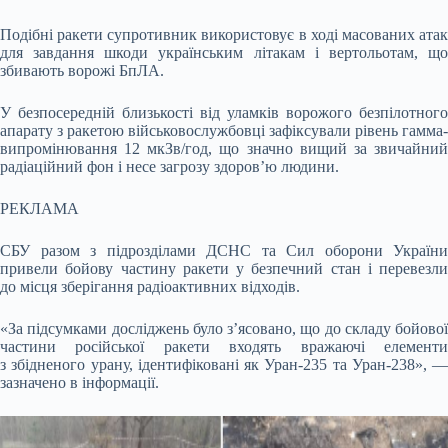
Подібні ракети супротивник використовує в ході масованих атак
для завдання шкоди українським літакам і вертольотам, що
збивають ворожі БпЛА.
У безпосередній близькості від уламків ворожого безпілотного
апарату з ракетою військовослужбовці зафіксували рівень гамма-
випромінювання 12 мкЗв/год, що значно вищий за звичайний
радіаційний фон і несе загрозу здоров’ю людини.
РЕКЛАМА
СБУ разом з підрозділами ДСНС та Сил оборони України
привели бойову частину ракети у безпечний стан і перевезли
до місця зберігання радіоактивних відходів.
«За підсумками досліджень було з’ясовано, що до складу бойової
частини російської ракети входять вражаючі елементи
з збідненого урану, ідентифіковані як Уран-235 та Уран-238», —
зазначено в інформації.