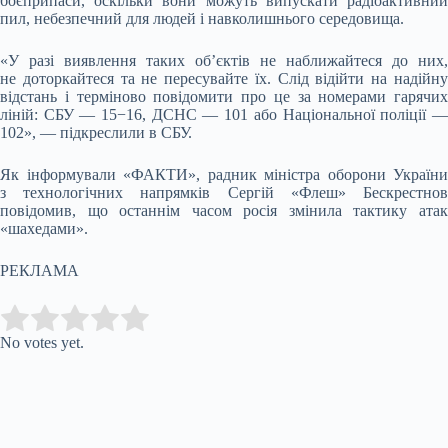
боєприпаси, оскільки вони можуть випускати радіоактивний
пил, небезпечний для людей і навколишнього середовища.
«У разі виявлення таких об’єктів не наближайтеся до них,
не доторкайтеся та не пересувайте їх. Слід відійти на надійну
відстань і терміново повідомити про це за номерами гарячих
ліній: СБУ — 15−16, ДСНС — 101 або Національної поліції —
102», — підкреслили в СБУ.
Як інформували «ФАКТИ», радник міністра оборони України
з технологічних напрямків Сергій «Флеш» Бескрестнов
повідомив, що останнім часом росія змінила тактику атак
«шахедами».
РЕКЛАМА
Submit Rating
Rate this item:
No votes yet.