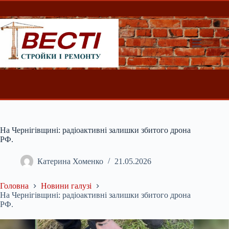
Перейти
до
вмісту
На Чернігівщині: радіоактивні залишки збитого дрона
РФ.
Катерина Хоменко
21.05.2026
Головна
Новини галузі
На Чернігівщині: радіоактивні залишки збитого дрона
РФ.