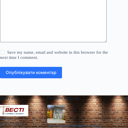
Save my name, email and website in this browser for the
next time I comment.
Опублікувати коментар
Про сайт
Останні новини
Ін
«Весті
будівництва»
На Сумщині продають завод,