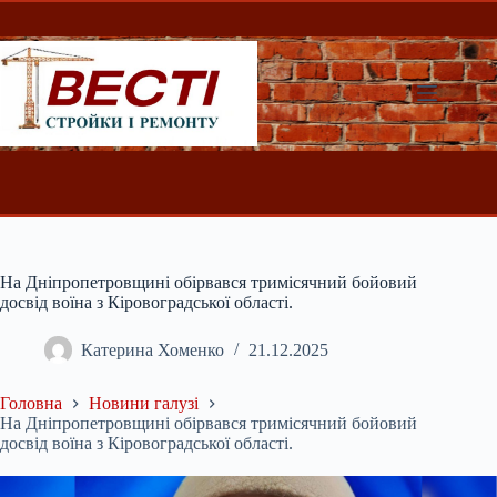
Перейти
до
вмісту
На Дніпропетровщині обірвався тримісячний бойовий
досвід воїна з Кіровоградської області.
Катерина Хоменко
21.12.2025
Головна
Новини галузі
На Дніпропетровщині обірвався тримісячний бойовий
досвід воїна з Кіровоградської області.