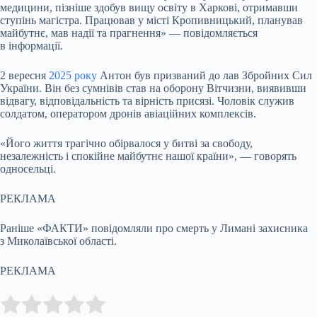
медицини, пізніше здобув вищу освіту в Харкові, отримавши
ступінь магістра. Працював у місті Кропивницький, планував
майбутнє, мав надії та прагнення» — повідомляється
в інформації.
2 вересня
2025 року
Антон був призваний до лав Збройних Сил
України. Він без сумнівів став на оборону Вітчизни, виявивши
відвагу, відповідальність та вірність присязі. Чоловік служив
солдатом, оператором дронів авіаційних комплексів.
«Його життя трагічно обірвалося у битві за свободу,
незалежність і спокійне майбутнє нашої країни», — говорять
односельці.
РЕКЛАМА
Раніше «ФАКТИ» повідомляли про смерть у Лимані захисника
з Миколаївської області.
РЕКЛАМА
Submit Rating
Rate this item: