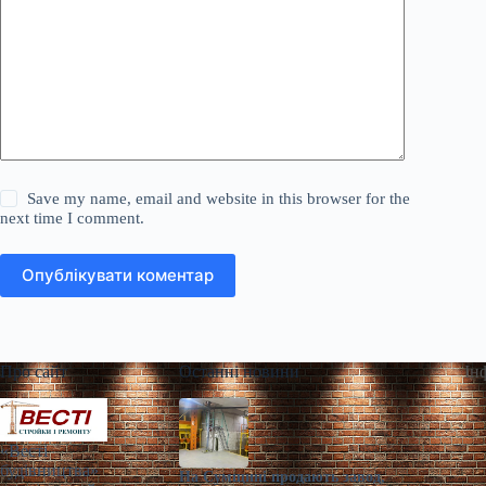
Save my name, email and website in this browser for the
next time I comment.
Опублікувати коментар
Про сайт
Останні новини
Ін
«Весті
будівництва»
На Сумщині продають завод,