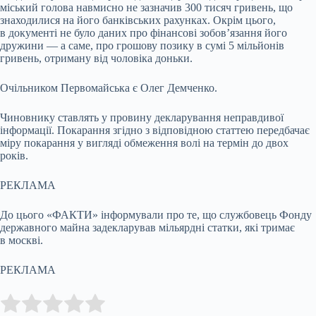
міський голова навмисно не зазначив 300 тисяч гривень, що
знаходилися на його банківських рахунках. Окрім цього,
в документі не було даних про фінансові зобов’язання його
дружини — а саме, про грошову позику в сумі 5 мільйонів
гривень, отриману від чоловіка доньки.
Очільником Первомайська є Олег Демченко.
Чиновнику ставлять у провину декларування неправдивої
інформації. Покарання згідно з відповідною статтею передбачає
міру покарання у вигляді обмеження волі на термін до двох
років.
РЕКЛАМА
До цього «ФАКТИ» інформували про те, що службовець Фонду
державного майна задекларував мільярдні статки, які тримає
в москві.
РЕКЛАМА
Submit Rating
Rate this item: