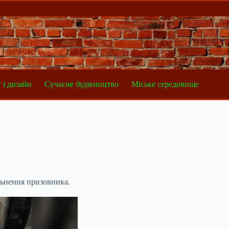
 і дизайн
Сучасне будівництво
Міське середовище
льнення призовника.