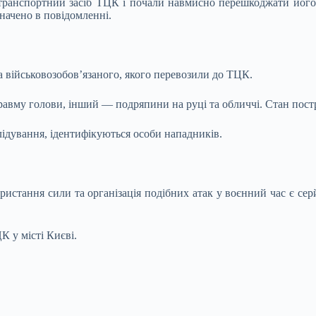
ранспортний засіб ТЦК і почали навмисно перешкоджати його р
начено в повідомленні.
а військовозобов’язаного, якого перевозили до ТЦК.
равму голови, інший — подряпини на руці та обличчі. Стан пост
слідування, ідентифікуються особи нападників.
истання сили та організація подібних атак у воєнний час є сер
 у місті Києві.