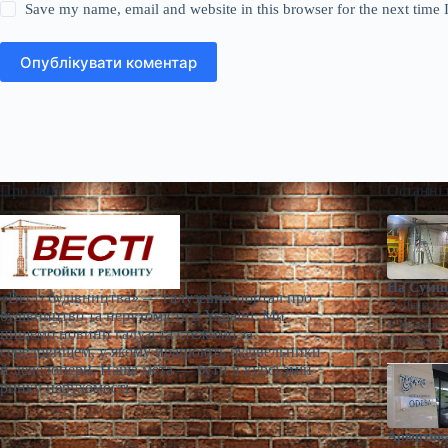
Save my name, email and website in this browser for the next time
Опублікувати коментар
Про сайт
Останні
На Сумщи
«Весті будівництва» — галузевий портал про
Діана Яр
будівництво та нерухомість в Україні. Ми
У Конотопі 
пишемо новини галузі та стежимо за
100% корпо
середовищем, у якому працюють будівельники
й девелопери. Наша мета — бути в курсі змін
ринку нерухомості.
Арештова