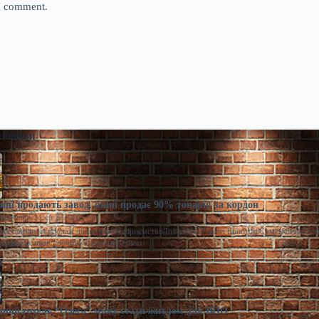
 I comment.
 новини
ні продають завод, який продає 90% товарів за кордон
моленко
Сер 7, 2026
виставили на продаж діюче агропідприємство/Inventure У місті Конотоп Сумської област
ративних прав діючого агропереробного
ний готель “Одеса” може стати житлом для ВПО