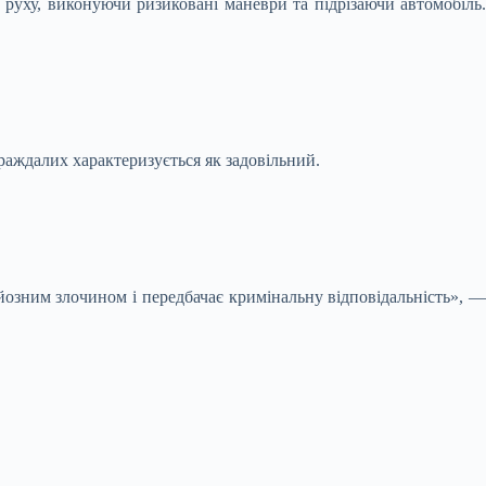
уху, виконуючи ризиковані маневри та підрізаючи автомобіль.
раждалих характеризується як задовільний.
йозним злочином і передбачає кримінальну відповідальність», —