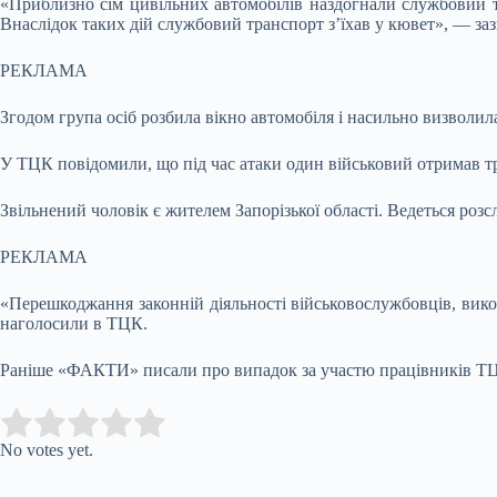
«Приблизно сім цивільних автомобілів наздогнали службовий т
Внаслідок таких дій службовий транспорт з’їхав у кювет», — заз
РЕКЛАМА
Згодом група осіб розбила вікно автомобіля і насильно визволил
У ТЦК повідомили, що під час атаки один військовий отримав т
Звільнений чоловік є жителем Запорізької області. Ведеться роз
РЕКЛАМА
«Перешкоджання законній діяльності військовослужбовців, викор
наголосили в ТЦК.
Раніше «ФАКТИ» писали про випадок за участю працівників ТЦК
Submit Rating
Rate this item:
No votes yet.