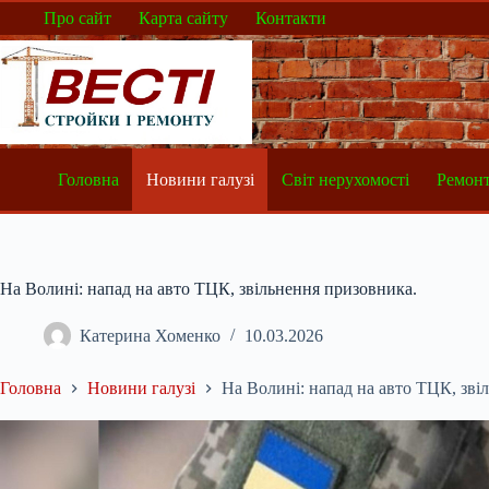
Перейти
Про сайт
Карта сайту
Контакти
до
вмісту
Головна
Новини галузі
Світ нерухомості
Ремонт
На Волині: напад на авто ТЦК, звільнення призовника.
Катерина Хоменко
10.03.2026
Головна
Новини галузі
На Волині: напад на авто ТЦК, зві