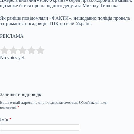
Джерела видання «РБК-Україна» серед правоохоронців вказали,
що може йтися про народного депутата Миколу Тищенка.
Як раніше повідомляли «ФАКТИ», нещодавно поліція провела
затримання посадовців ТЦК по всій Україні.
РЕКЛАМА
Submit Rating
Rate this item:
No votes yet.
Залишити відповідь
Ваша e-mail адреса не оприлюднюватиметься.
Обов’язкові поля
позначені
*
Ім’я
*