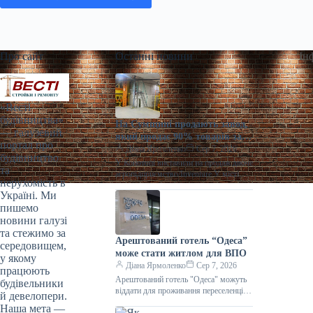
Про сайт
Останні новини
Ін
«Весті
будівництва»
На Сумщині продають завод,
— галузевий
який продає 90% товарів за
портал про
кордон
Діана Ярмоленко
Сер 7, 2026
будівництво
У Конотопі виставили на продаж діюче
та
агропідприємство/Inventure У місті
нерухомість в
Конотоп Сумської області виставили
Україні. Ми
на продаж 100% корпоративних прав
пишемо
діючого агропереробного
новини галузі
та стежимо за
Арештований готель “Одеса”
середовищем,
може стати житлом для ВПО
у якому
Діана Ярмоленко
Сер 7, 2026
працюють
Арештований готель "Одеса" можуть
будівельники
віддати для проживання переселенців /
й девелопери.
АРМА Готельний комплекс “Одеса”
Наша мета —