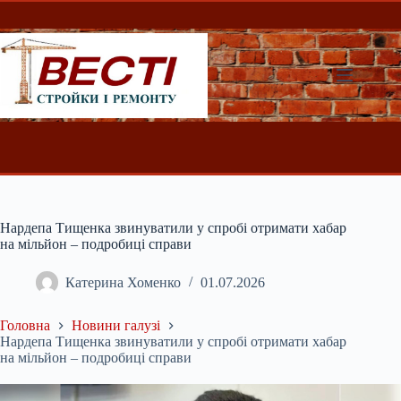
Перейти
до
вмісту
Нардепа Тищенка звинуватили у спробі отримати хабар
на мільйон – подробиці справи
Катерина Хоменко
01.07.2026
Головна
Новини галузі
Нардепа Тищенка звинуватили у спробі отримати хабар
на мільйон – подробиці справи