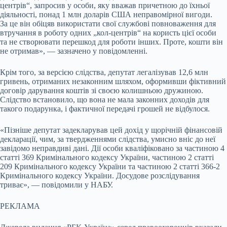
центрів“, запросив у особи, яку вважав причетною до їхньої
діяльності, понад 1 млн доларів США неправомірної вигоди.
За це він обіцяв використати свої службові повноваження для
втручання в роботу одних „кол-центрів“ на користь цієї особи
та не створювати перешкод для роботи інших. Проте, кошти він
не отримав», — зазначено у повідомленні.
Крім того, за версією слідства, депутат легалізував 12,6 млн
гривень, отриманих незаконним шляхом, оформивши фіктивний
договір дарування коштів зі своєю колишньою дружиною.
Слідство встановило, що вона не мала законних доходів для
такого подарунка, і фактичної передачі грошей не відбулося.
«Пізніше депутат задекларував цей дохід у щорічній фінансовій
декларації, чим, за твердженнями слідства, умисно вніс до неї
завідомо неправдиві дані. Дії особи кваліфіковано за частиною 4
статті 369 Кримінального кодексу України, частиною 2 статті
209 Кримінального кодексу України та частиною 2 статті 366-2
Кримінального кодексу України. Досудове розслідування
триває», — повідомили у НАБУ.
РЕКЛАМА