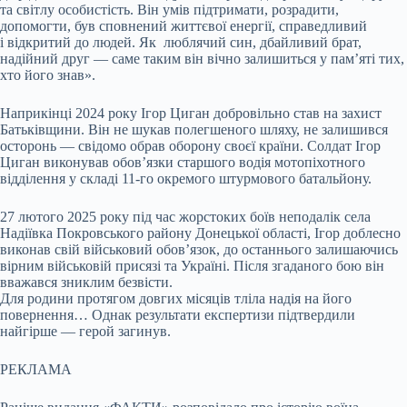
та світлу особистість. Він умів підтримати, розрадити,
допомогти, був сповнений життєвої енергії, справедливий
і відкритий до людей. Як люблячий син, дбайливий брат,
надійний друг — саме таким він вічно залишиться у пам’яті тих,
хто його знав».
Наприкінці 2024 року Ігор Циган добровільно став на захист
Батьківщини. Він не шукав полегшеного шляху, не залишився
осторонь — свідомо обрав оборону своєї країни. Солдат Ігор
Циган виконував обов’язки старшого водія мотопіхотного
відділення у складі 11-го окремого штурмового батальйону.
27 лютого 2025 року під час жорстоких боїв неподалік села
Надіївка Покровського району Донецької області, Ігор доблесно
виконав свій військовий обов’язок, до останнього залишаючись
вірним військовій присязі та Україні. Після згаданого бою він
вважався зниклим безвісти.
Для родини протягом довгих місяців тліла надія на його
повернення… Однак результати експертизи підтвердили
найгірше — герой загинув.
РЕКЛАМА