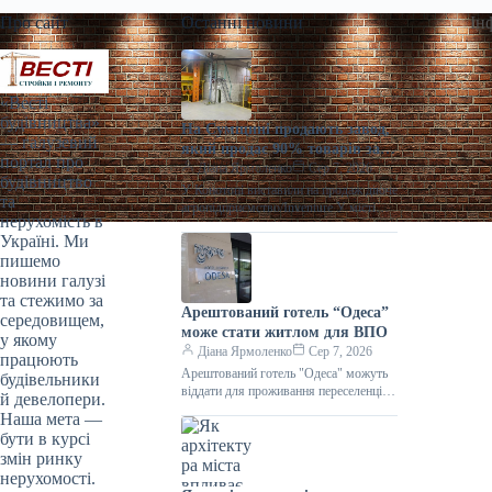
Про сайт
Останні новини
Ін
«Весті
будівництва»
На Сумщині продають завод,
— галузевий
який продає 90% товарів за
портал про
кордон
Діана Ярмоленко
Сер 7, 2026
будівництво
У Конотопі виставили на продаж діюче
та
агропідприємство/Inventure У місті
нерухомість в
Конотоп Сумської області виставили
Україні. Ми
на продаж 100% корпоративних прав
пишемо
діючого агропереробного
новини галузі
та стежимо за
Арештований готель “Одеса”
середовищем,
може стати житлом для ВПО
у якому
Діана Ярмоленко
Сер 7, 2026
працюють
Арештований готель "Одеса" можуть
будівельники
віддати для проживання переселенців /
й девелопери.
АРМА Готельний комплекс “Одеса”
Наша мета —
може стати першим арештованим
бути в курсі
об’єктом нерухомості,
змін ринку
нерухомості.