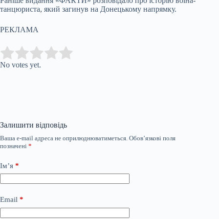
Раніше видання «ФАКТИ» розповідало про історію воїна-
танцюриста, який загинув на Донецькому напрямку.
РЕКЛАМА
Submit Rating
Rate this item:
No votes yet.
Залишити відповідь
Ваша e-mail адреса не оприлюднюватиметься.
Обов’язкові поля
позначені
*
Ім’я
*
Email
*