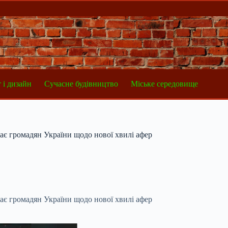
 і дизайн
Сучасне будівництво
Міське середовище
ігає громадян України щодо нової хвилі афер
ігає громадян України щодо нової хвилі афер