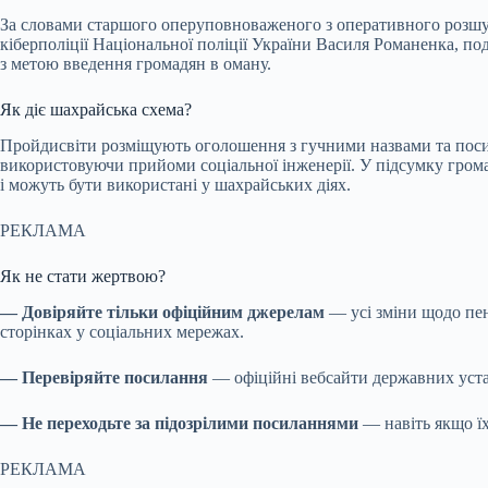
За словами старшого оперуповноваженого з оперативного розшуку
кіберполіції Національної поліції України Василя Романенка, п
з метою введення громадян в оману.
Як діє шахрайська схема?
Пройдисвіти розміщують оголошення з гучними назвами та поси
використовуючи прийоми соціальної інженерії. У підсумку громад
і можуть бути використані у шахрайських діях.
РЕКЛАМА
Як не стати жертвою?
— Довіряйте тільки офіційним джерелам
— усі зміни щодо пен
сторінках у соціальних мережах.
— Перевіряйте посилання
— офіційні вебсайти державних уста
— Не переходьте за підозрілими посиланнями
— навіть якщо їх
РЕКЛАМА