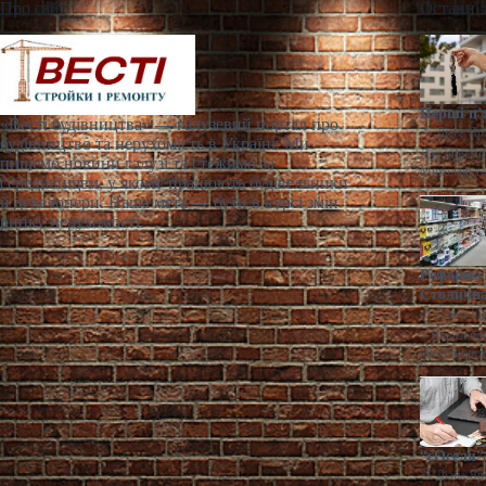
Про сайт
Останні
Перші п’
«Весті будівництва» — галузевий портал про
Діана Яр
будівництво та нерухомість в Україні. Ми
Для окремих
пишемо новини галузі та стежимо за
Миколаїв т
середовищем, у якому працюють будівельники
й девелопери. Наша мета — бути в курсі змін
ринку нерухомості.
Реформа 
Столична
Ганна Ге
> Наразі по
ціноутворен
“єОселя” 
Діана Яр