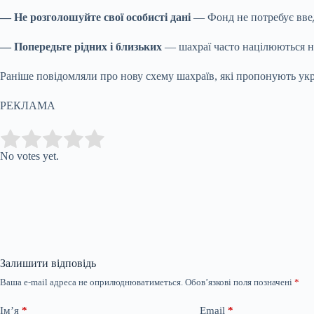
— Не розголошуйте свої особисті дані
— Фонд не потребує введ
— Попередьте рідних і близьких
— шахраї часто націлюються на
Раніше повідомляли про нову схему шахраїв, які пропонують укра
РЕКЛАМА
Submit Rating
Rate this item:
No votes yet.
Залишити відповідь
Ваша e-mail адреса не оприлюднюватиметься.
Обов’язкові поля позначені
*
Ім’я
*
Email
*