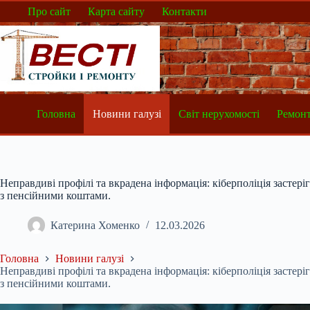
Перейти
Про сайт
Карта сайту
Контакти
до
вмісту
Головна
Новини галузі
Світ нерухомості
Ремонт
Неправдиві профілі та вкрадена інформація: кіберполіція застер
з пенсійними коштами.
Катерина Хоменко
12.03.2026
Головна
Новини галузі
Неправдиві профілі та вкрадена інформація: кіберполіція застер
з пенсійними коштами.