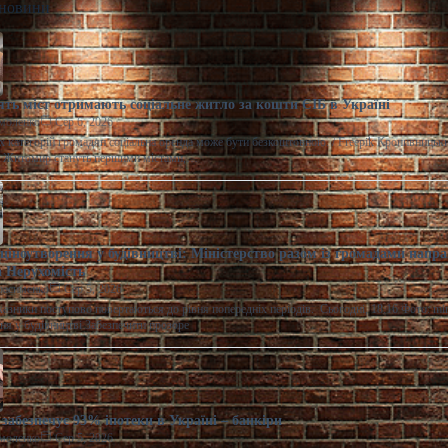
 новини
ять міст отримають соціальне житло за кошти ЄІБ в Україні
моленко
Сер 6, 2026
 категорій громадян соціальна оренда може бути безкоштовною. / Freepik Кропивницьки
а Житомир стануть першими містами,…
ціноутворення у будівництві: Міністерство разом із громадами напра
 Нерухомість
расименко
Сер 5, 2026
казники поступово повертаються до рівня попередніх періодів. Сьогодні, 18:16 Фото: m
ня у будівництві Забезпечити прозоре
забезпечує 93% іпотеки в Україні – банкіри
моленко
Сер 5, 2026