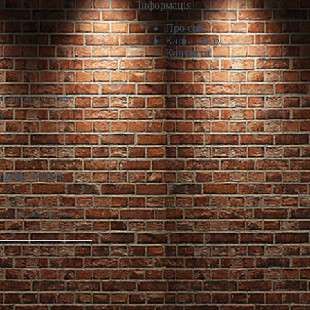
Інформація
Про сайт
Карта сайту
Контакти
й, Кременчук, Львів,
цьовує зміни |
infin.com.ua Реформа