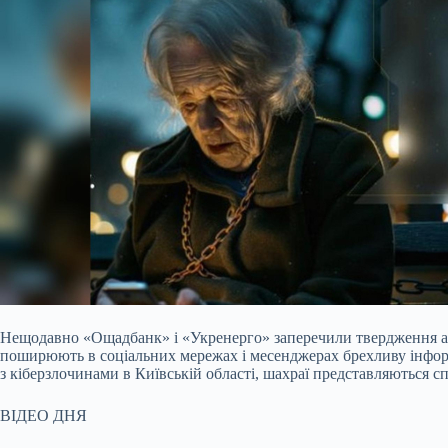
Нещодавно «Ощадбанк» і «Укренерго» заперечили твердження а
поширюють в соціальних мережах і месенджерах брехливу інфор
з кіберзлочинами в Київській області, шахраї представляються 
ВІДЕО ДНЯ