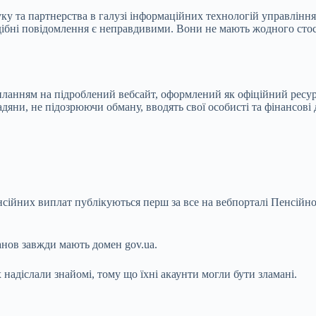
 та партнерства в галузі інформаційних технологій управління 
одібні повідомлення є неправдивими. Вони не мають жодного стос
ланням на підроблений вебсайт, оформлений як офіційний ресур
яни, не підозрюючи обману, вводять свої особисті та фінансові 
сійних виплат публікуються перш за все на вебпорталі Пенсійно
нов завжди мають домен gov.ua.
 надіслали знайомі, тому що їхні акаунти могли бути зламані.