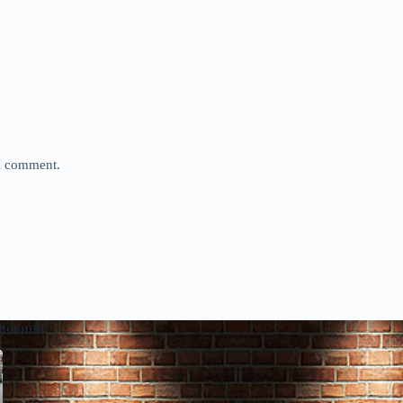
 I comment.
 новини