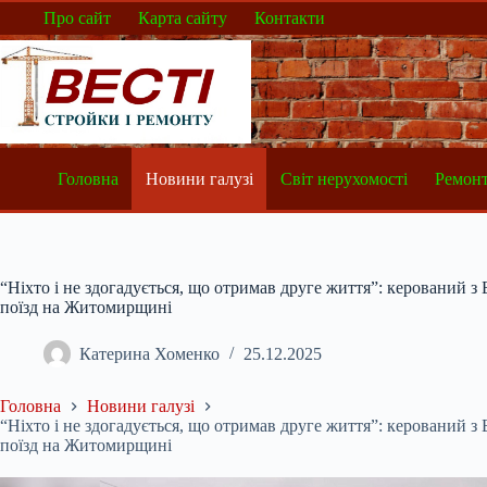
Перейти
Про сайт
Карта сайту
Контакти
до
вмісту
Головна
Новини галузі
Світ нерухомості
Ремонт
“Ніхто і не здогадується, що отримав друге життя”: керований з
поїзд на Житомирщині
Катерина Хоменко
25.12.2025
Головна
Новини галузі
“Ніхто і не здогадується, що отримав друге життя”: керований з
поїзд на Житомирщині