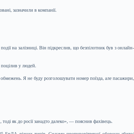
вані, зазначили в компанії.
одії на залізниці. Він підкреслив, що безпілотник був з онлайн-
 поцілив у людей.
бмежень. Я не буду розголошувати номер поїзда, але пасажири,
, тоді як до росії занадто далеко», — пояснив фахівець.
635 БпЛА різних типів. Силами протиповітряної оборони збито/