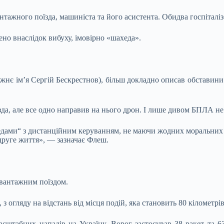
ажного поїзда, машиніста та його асистента. Обидва госпіталізо
ено внаслідок вибуху, імовірно «шахеда».
жнє ім’я Сергій Бескрестнов), більш докладно описав обставини п
да, але все одно направив на нього дрон. І лише дивом БПЛА не
дами“ з дистанційним керуванням, не маючи жодних моральних о
друге життя», — зазначає Флеш.
 вантажним поїздом.
 огляду на відстань від місця подій, яка становить 80 кілометрів
асштабних нападів на Україну. Ворог застосував 38 ракет та 