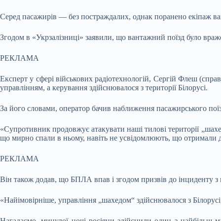
Серед пасажирів — без постраждалих, однак поранено екіпаж вант
Згодом в «Укрзалізниці» заявили, що вантажний поїзд було враж
РЕКЛАМА
Експерт у сфері військових радіотехнологій, Сергій Флеш (справ
управлінням, а керування здійснювалося з території Білорусі.
За його словами, оператор бачив наближення пасажирського поїз
«Супротивник продовжує атакувати наші тилові території „шахе
що мирно спали в ньому, навіть не усвідомлюють, що отримали 
РЕКЛАМА
Він також додав, що БПЛА впав і згодом призвів до інциденту з
«Найімовірніше, управління „шахедом“ здійснювалося з Білорусі, з
Нагадаємо, минулої ночі росіяни здійснили один з найбільш м