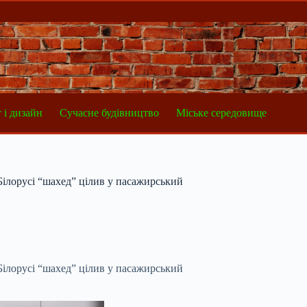
 і дизайн
Сучасне будівництво
Міське середовище
 Білорусі “шахед” цілив у пасажирський
 Білорусі “шахед” цілив у пасажирський