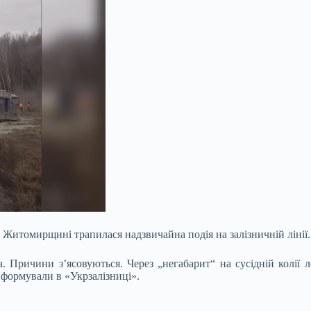
а Житомирщині трапилася надзвичайна подія на залізничній лінії.
. Причини з’ясовуються. Через „негабарит“ на сусідній колії 
нформували в «Укрзалізниці».