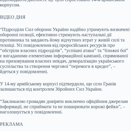
корпусом.
ВІДЕО ДНЯ
“Підрозділи Сил оборони України надійно утримують визначені
оборонні позиції, ефективно стримують наступальні дії
противника та завдають йому відчутних втрат у живій силі та
техніці. Усі повідомлення від проросійських ресурсів про
“обстріли власних підрозділів”, “успішні атаки” та “ближні бої”
є вигаданими елементами інформаційної кампанії, спрямованої
на приховування власних невдач, деморалізацію українського
суспільства та створення чергової “перемоги в кредит”, –
йдеться у повідомленні.
У 14-му армійському корпусі підтвердили, що село Гранів
залишається під контролем Збройних Сил України.
“Закликаємо громадян довіряти виключно офіційним джерелам
інформації, не сприймати та не поширювати ворожі фейки”, –
наголошується у повідомленні.
РЕКЛАМА