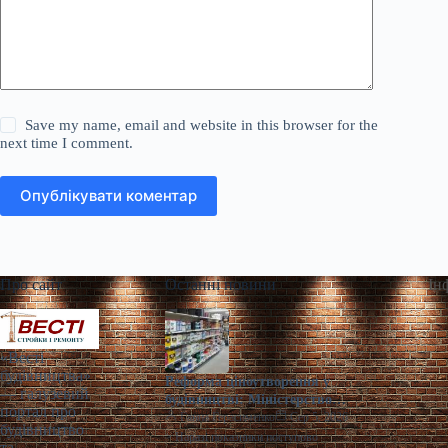
Save my name, email and website in this browser for the
next time I comment.
Опублікувати коментар
Про сайт
Останні новини
Ін
«Весті
будівництва»
Реформа ціноутворення у
— галузевий
будівництві: Міністерство
портал про
разом із громадами
Ганна Герасименко
Сер 5, 2026
будівництво
напрацьовує зміни | Столична
> Наразі показники поступово
та