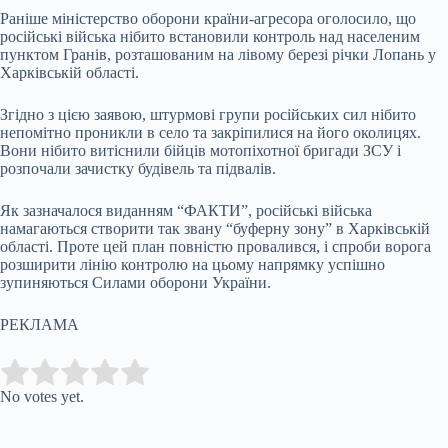
Раніше міністерство оборони країни-агресора оголосило, що
російські війська нібито встановили контроль над населеним
пунктом Гранів, розташованим на лівому березі річки Лопань у
Харківській області.
Згідно з цією заявою, штурмові групи російських сил нібито
непомітно проникли в село та закріпилися на його околицях.
Вони нібито витіснили бійців мотопіхотної бригади ЗСУ і
розпочали зачистку будівель та підвалів.
Як зазначалося виданням “ФАКТИ”, російські війська
намагаються створити так звану “буферну зону” в Харківській
області. Проте цей план повністю провалився, і спроби ворога
розширити лінію контролю на цьому напрямку успішно
зупиняються Силами оборони України.
РЕКЛАМА
Submit Rating
Rate this item:
No votes yet.