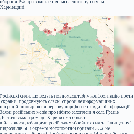
оборони РФ про захоплення населеного пункту на
Харківщині.
Російські сили, що ведуть повномасштабну конфронтацію проти
України, продовжують слабкі спроби дезінформаційних
операцій, поширюючи чергову порцію неправдивої
інформації.
Заяви російських медіа про нібито захоплення села Гранів
Дергачівської громади Харківської області
військовослужбовцями російських збройних сил та “знищення”
підрозділів 58-ї окремої мотопіхотної бригади ЗСУ не
відповідають дійсності. Це було спростовано 14-м армійським