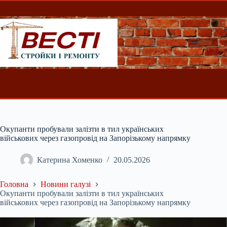
Перейти
до
вмісту
Окупанти пробували залізти в тил українських
військових через газопровід на Запорізькому напрямку
Катерина Хоменко
20.05.2026
Головна
Новини галузі
Окупанти пробували залізти в тил українських
військових через газопровід на Запорізькому напрямку