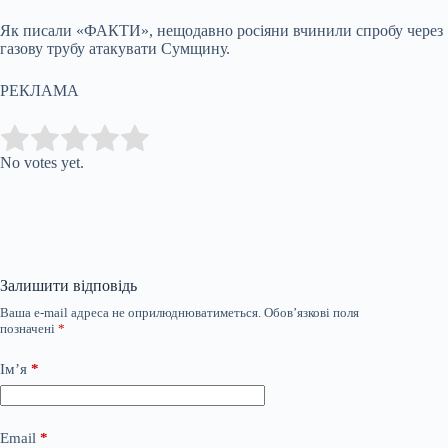
Як писали «ФАКТИ», нещодавно росіяни вчинили спробу через
газову трубу атакувати Сумщину.
РЕКЛАМА
Submit Rating
Rate this item:
No votes yet.
Залишити відповідь
Ваша e-mail адреса не оприлюднюватиметься.
Обов’язкові поля
позначені
*
Ім’я
*
Email
*