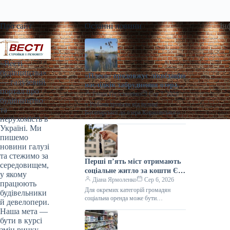
Про сайт
Останні новини
Ін
«Весті
будівництва»
«Плесо» продовжує ліквідацію
— галузевий
наслідків забруднення озера
портал про
Кирилівського та струмка
Ганна Герасименко
Сер 7, 2026
будівництво
Сирець | Столична
> Роботи тривали від вулиці
та
Нерухомість
Богатирської до озера Кирилівського, а
нерухомість в
також вище за течією в напрямку
Україні. Ми
джерела забруднення. Сьогодні,
пишемо
10:15…
новини галузі
та стежимо за
Перші п’ять міст отримають
середовищем,
соціальне житло за кошти ЄІБ
у якому
в Україні
Діана Ярмоленко
Сер 6, 2026
працюють
Для окремих категорій громадян
будівельники
соціальна оренда може бути
й девелопери.
безкоштовною. / Freepik
Наша мета —
Кропивницький, Кременчук, Львів,
бути в курсі
Миколаїв та Житомир стануть
змін ринку