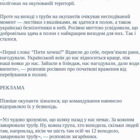
полігонах на окупованій території.
Проте на виході з труби на окупантів очікував несподіваний
момент — листівки з вказівками, як здатися в полон, а також
українські безпілотники в небі. Росіяни миттєво усвідомили, що
добровільна здача в полон є найкращим виходом для них. Так і
сталося.
«Перші слова: “Пити хочеш?” Відвели до себе, перев’язали рани,
нагодували. Український воїн до нас відноситься краще, ніж
наші вояки до нас. Зайшли в бліндаж, нас нагодували, дали води
випити», — розповів росіянин про початкові враження від
перебування в полоні.
РЕКЛАМА
Пізніше окупанти зізналися, що командування навмисно
відправляло їх у безвихідь.
«Усі чудово зрозуміли, що шляху назад у нас немає. За кожним
заварювали трубу. Ну, кожна група, хто виходила, скільки людей
там, наприклад, вісім чи шість там осіб чи 12 виходило,
заварювали трубу», — розповіли загарбники.