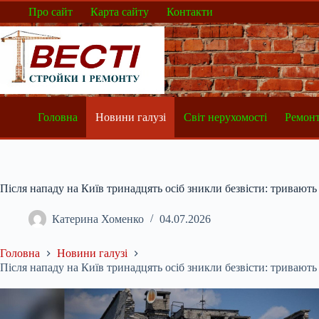
Перейти
Про сайт
Карта сайту
Контакти
до
вмісту
Головна
Новини галузі
Світ нерухомості
Ремонт
Після нападу на Київ тринадцять осіб зникли безвісти: тривают
Катерина Хоменко
04.07.2026
Головна
Новини галузі
Після нападу на Київ тринадцять осіб зникли безвісти: тривают