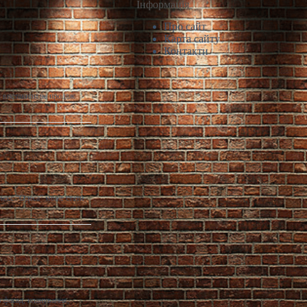
Інформація
Про сайт
Карта сайту
Контакти
і виставили на продаж
лекс “Одеса” може стати
 фасад, планування,