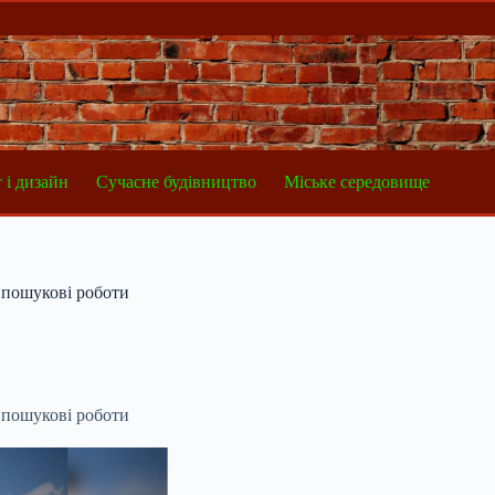
 і дизайн
Сучасне будівництво
Міське середовище
ь пошукові роботи
ь пошукові роботи