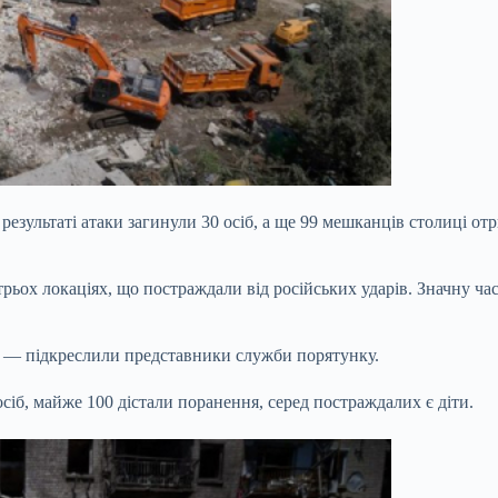
 результаті атаки загинули 30 осіб, а ще 99 мешканців столиці о
рьох локаціях, що постраждали від російських ударів. Значну ч
», — підкреслили представники служби порятунку.
сіб, майже 100 дістали поранення, серед постраждалих є діти.