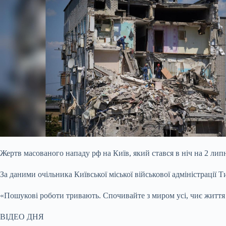
Жертв масованого нападу рф на Київ, який стався в ніч на 2 лип
За даними очільника Київської міської військової адміністрації
«Пошукові роботи тривають. Спочивайте з миром усі, чиє життя з
ВІДЕО ДНЯ