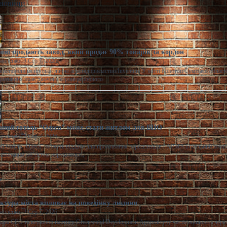
 новини
ні продають завод, який продає 90% товарів за кордон
моленко
Сер 7, 2026
виставили на продаж діюче агропідприємство/Inventure У місті Конотоп Сумської област
ративних прав діючого агропереробного
ний готель “Одеса” може стати житлом для ВПО
моленко
Сер 7, 2026
 готель "Одеса" можуть віддати для проживання переселенців / АРМА Готельний комп
штованим об’єктом нерухомості,
ектура міста впливає на поведінку людини
моленко
Сер 7, 2026
ара CEO та керівний партнер Greenwood Development Архітектуру часто оцінюють через