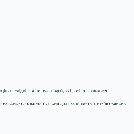
цію наслідків та пошук людей, які досі не
з’явилися.
поза зоною досяжності, і їхня доля залишається нез’ясованою.