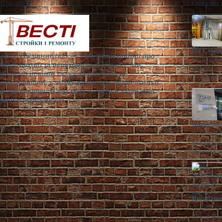
Про сайт
Останні
На Сумщи
«Весті будівництва» — галузевий портал про
Діана Яр
будівництво та нерухомість в Україні. Ми
У Конотопі 
пишемо новини галузі та стежимо за
100% корпо
середовищем, у якому працюють будівельники
й девелопери. Наша мета — бути в курсі змін
ринку нерухомості.
Арештова
Діана Яр
Арештований
першим аре
Як архіт
Діана Яр
Віталій Маж