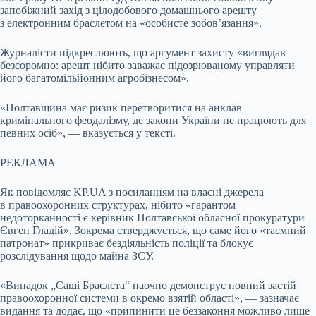
запобіжний захід з цілодобового домашнього арешту
з електронним браслетом на «особисте зобов’язання».
Журналісти підкреслюють, що аргумент захисту «виглядав
безсоромно: арешт нібито заважає підозрюваному управляти
його багатомільйонним агробізнесом».
«Полтавщина має ризик перетворитися на анклав
кримінального феодалізму, де закони України не працюють для
певних осіб», — вказується у тексті.
РЕКЛАМА
Як повідомляє KP.UA з посиланням на власні джерела
в правоохоронних структурах, нібито «гарантом
недоторканності є керівник Полтавської обласної прокуратури
Євген Гладій». Зокрема стверджується, що саме його «таємний
патронат» прикриває бездіяльність поліції та блокує
розслідування щодо майна ЗСУ.
«Випадок „Саші Браслєта“ наочно демонструє повний застій
правоохоронної системи в окремо взятій області», — зазначає
видання та додає, що «припинити це беззаконня можливо лише