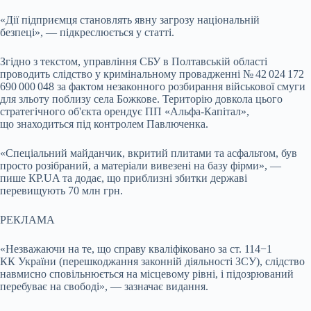
«Дії підприємця становлять явну загрозу національній
безпеці», — підкреслюється у статті.
Згідно з текстом, управління СБУ в Полтавській області
проводить слідство у кримінальному провадженні № 42 024 172
690 000 048 за фактом незаконного розбирання військової смуги
для зльоту поблизу села Божкове. Територію довкола цього
стратегічного об'єкта орендує ПП «Альфа-Капітал»,
що знаходиться під контролем Павлюченка.
«Спеціальний майданчик, вкритий плитами та асфальтом, був
просто розібраний, а матеріали вивезені на базу фірми», —
пише КР.UA та додає, що приблизні збитки державі
перевищують 70 млн грн.
РЕКЛАМА
«Незважаючи на те, що справу кваліфіковано за ст. 114−1
КК України (перешкоджання законній діяльності ЗСУ), слідство
навмисно сповільнюється на місцевому рівні, і підозрюваний
перебуває на свободі», — зазначає видання.