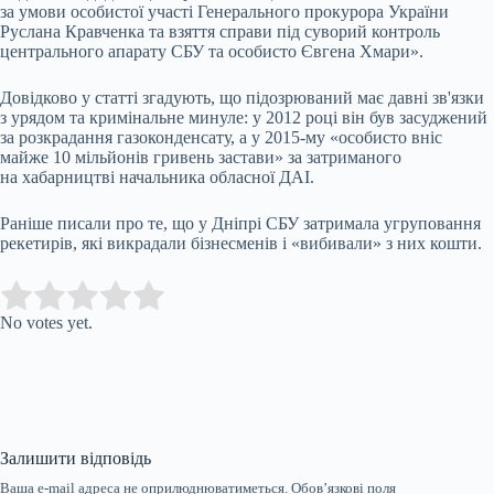
за умови особистої участі Генерального прокурора України
Руслана Кравченка та взяття справи під суворий контроль
центрального апарату СБУ та особисто Євгена Хмари».
Довідково у статті згадують, що підозрюваний має давні зв'язки
з урядом та кримінальне минуле: у 2012 році він був засуджений
за розкрадання газоконденсату, а у 2015-му «особисто вніс
майже 10 мільйонів гривень застави» за затриманого
на хабарництві начальника обласної ДАІ.
Раніше писали про те, що у Дніпрі СБУ затримала угруповання
рекетирів, які викрадали бізнесменів і «вибивали» з них кошти.
Submit Rating
Rate this item:
No votes yet.
Залишити відповідь
Ваша e-mail адреса не оприлюднюватиметься.
Обов’язкові поля