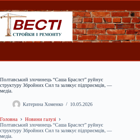
Перейти
до
вмісту
Полтавський злочинець “Саша Браслєт” руйнує
структуру Збройних Сил та залякує підприємців, —
медіа.
Катерина Хоменко
10.05.2026
Головна
Новини галузі
Полтавський злочинець “Саша Браслєт” руйнує
структуру Збройних Сил та залякує підприємців, —
медіа.