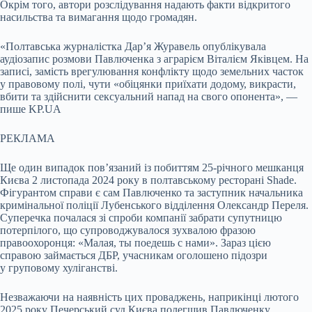
Окрім того, автори розслідування надають факти відкритого
насильства та вимагання щодо громадян.
«Полтавська журналістка Дар’я Журавель опублікувала
аудіозапис розмови Павлюченка з аграрієм Віталієм Яківцем. На
записі, замість врегулювання конфлікту щодо земельних часток
у правовому полі, чути «обіцянки приїхати додому, викрасти,
вбити та здійснити сексуальний напад на свого опонента», —
пише KP.UA
РЕКЛАМА
Ще один випадок пов’язаний із побиттям 25-річного мешканця
Києва 2 листопада 2024 року в полтавському ресторані Shade.
Фігурантом справи є сам Павлюченко та заступник начальника
кримінальної поліції Лубенського відділення Олександр Переля.
Суперечка почалася зі спроби компанії забрати супутницю
потерпілого, що супроводжувалося зухвалою фразою
правоохоронця: «Малая, ты поедешь с нами». Зараз цією
справою займається ДБР, учасникам оголошено підозри
у груповому хуліганстві.
Незважаючи на наявність цих проваджень, наприкінці лютого
2025 року Печерський суд Києва полегшив Павлюченку