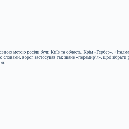
овною метою росіян були Київ та область. Крім «Гербер», «Італм
 словами, ворог застосував так зване «перемир’я», щоб зібрати р
би.