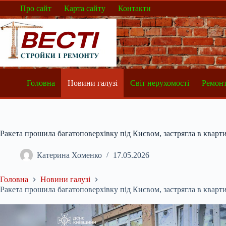
Перейти
Про сайт
Карта сайту
Контакти
до
вмісту
Головна
Новини галузі
Світ нерухомості
Ремонт
Ракета прошила багатоповерхівку під Києвом, застрягла в квартир
Катерина Хоменко
17.05.2026
Головна
Новини галузі
Ракета прошила багатоповерхівку під Києвом, застрягла в квартир