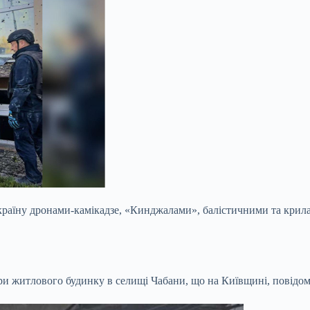
 Україну дронами-камікадзе, «Кинджалами», балістичними та кри
ири житлового будинку в селищі Чабани, що на Київщині, повідо