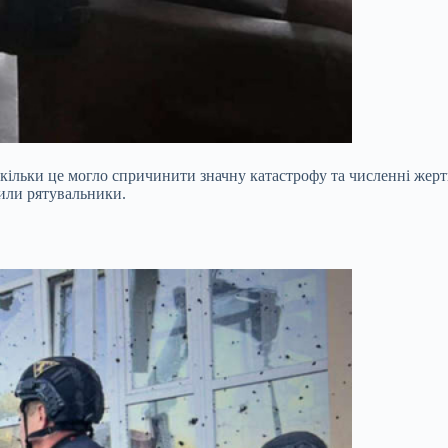
кільки це могло спричинити значну катастрофу та численні жерт
тили рятувальники.