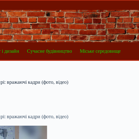
 і дизайн
Сучасне будівництво
Міське середовище
і: вражаючі кадри (фото, відео)
і: вражаючі кадри (фото, відео)