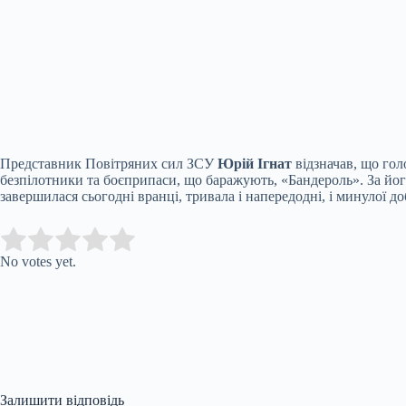
Представник Повітряних сил ЗСУ
Юрій Ігнат
відзначав, що гол
безпілотники та боєприпаси, що баражують, «Бандероль». За його
завершилася сьогодні вранці, тривала і напередодні, і минулої до
Submit Rating
Rate this item:
No votes yet.
Залишити відповідь