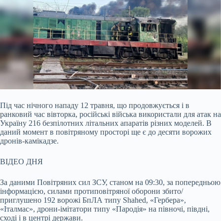
Під час нічного нападу 12 травня, що продовжується і в
ранковий час вівторка, російські війська використали для атак на
Україну 216 безпілотних літальних апаратів різних
моделей. В
даний момент в повітряному просторі ще є до десяти ворожих
дронів-камікадзе.
ВІДЕО ДНЯ
За даними Повітряних сил ЗСУ, станом на 09:30, за попередньою
інформацією, силами протиповітряної оборони збито/
приглушено 192 ворожі БпЛА типу Shahed, «Гербера»,
«Італмас», дрони-імітатори типу «Пародія» на півночі, півдні,
сході і в центрі держави.