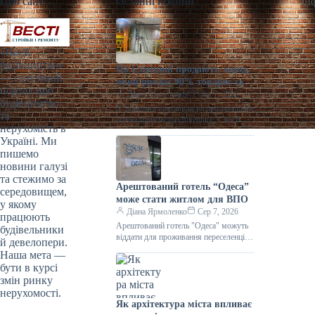
Про сайт
Останні новини
Ін
«Весті
будівництва»
На Сумщині продають завод,
— галузевий
який продає 90% товарів за
портал про
кордон
Діана Ярмоленко
Сер 7, 2026
будівництво
У Конотопі виставили на продаж діюче
та
агропідприємство/Inventure У місті
нерухомість в
Конотоп Сумської області виставили
Україні. Ми
на продаж 100% корпоративних прав
пишемо
діючого агропереробного
новини галузі
та стежимо за
Арештований готель “Одеса”
середовищем,
може стати житлом для ВПО
у якому
Діана Ярмоленко
Сер 7, 2026
працюють
Арештований готель "Одеса" можуть
будівельники
віддати для проживання переселенців /
й девелопери.
АРМА Готельний комплекс “Одеса”
Наша мета —
може стати першим арештованим
бути в курсі
об’єктом нерухомості,
змін ринку
нерухомості.
Як архітектура міста впливає