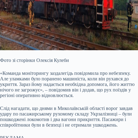
Фото зі сторінки Олексія Кулеби
«Команда моніторингу заздалегідь повідомила про небезпеку.
Але уламками було поранено машиніста, коли він рухався до
укриття. Зараз йому надається необхідна допомога, його життю
нічого не загрожує», – повідомив він і додав, що рух поїздів у
регіоні оперативно відновлюється.
Слід нагадати, що днями в Миколаївській області ворог завдав
удару по пасажирському рухомому складу Укрзалізниці – були
пошкоджені локомотив і два вагони прикриття. Пасажири і
співробітники були в безпеці і не отримали ушкоджень.
РЕКЛАМА