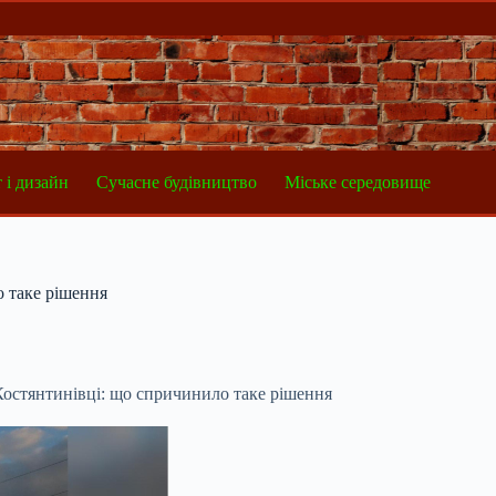
 і дизайн
Сучасне будівництво
Міське середовище
о таке рішення
 Костянтинівці: що спричинило таке рішення