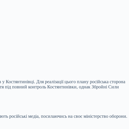
в у Костянтинівці. Для
реалізації цього плану російська сторона
ття під повний контроль Костянтинівки, однак Збройні Сили
яють російські медіа, посилаючись на своє міністерство оборони.