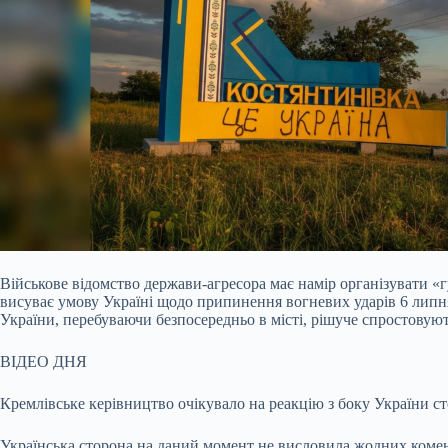
Військове відомство держави-агресора має намір організувати «г
висуває умову Україні щодо припинення вогневих ударів 6 липня
України, перебуваючи безпосередньо в місті, рішуче спростовую
ВІДЕО ДНЯ
Кремлівське керівництво очікувало на реакцію з боку України сто
Українська сторона на даний момент не висловила жодних комент