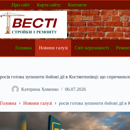
Перейти
Про сайт
Карта сайту
Контакти
до
вмісту
Головна
Новини галузі
Світ нерухомості
Ремонт
росія готова зупинити бойові дії в Костянтинівці: що спричинил
Катерина Хоменко
06.07.2026
Головна
Новини галузі
росія готова зупинити бойові дії в