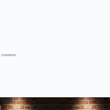
 I comment.
 новини