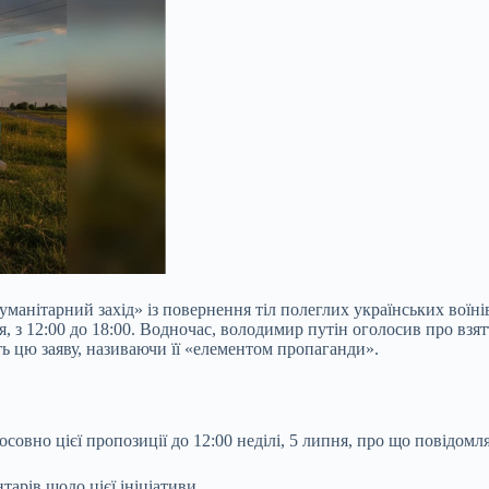
уманітарний захід» із повернення тіл полеглих українських воїні
, з 12:00 до 18:00. Водночас, володимир путін оголосив про взя
ть цю заяву, називаючи її «елементом пропаганди».
совно цієї пропозиції до 12:00 неділі, 5 липня, про що повідомл
арів щодо цієї ініціативи.