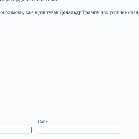
ї розмови, вже відзвітував
Дональду Трампу
про успішне опану
Сайт