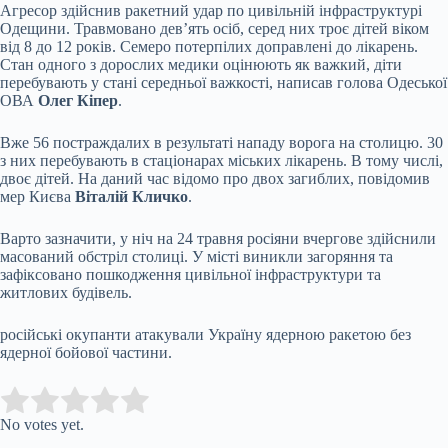
Агресор здійснив ракетний удар по цивільній інфраструктурі
Одещини. Травмовано дев’ять осіб, серед них троє дітей віком
від 8 до 12 років. Семеро потерпілих доправлені до лікарень.
Стан одного з дорослих медики оцінюють як важкий, діти
перебувають у стані середньої важкості, написав голова Одеської
ОВА
Олег Кіпер
.
Вже 56 постраждалих в результаті нападу ворога на столицю. 30
з них перебувають в стаціонарах міських лікарень. В тому числі,
двоє дітей. На даний час відомо про двох загиблих, повідомив
мер Києва
Віталій Кличко
.
Варто зазначити, у ніч на 24 травня росіяни вчергове здійснили
масований обстріл столиці. У місті виникли загоряння та
зафіксовано пошкодження цивільної інфраструктури та
житлових будівель.
російські окупанти атакували Україну ядерною ракетою без
ядерної бойової частини.
Submit Rating
Rate this item:
No votes yet.