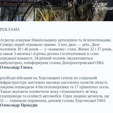
РЕКЛАМА
Агресор атакував Нікопольщину артилерією та безпілотниками.
Семеро людей отримали травми. З них двоє — діти. Двоє
чоловіків 39 і 46 років — у «важкому» стані. Жінки 32 і 37 років,
а також 3-місячна і 4-річна дитина госпіталізовані в стані
середньої важкості. 34-річний чоловік лікуватиметься
амбулаторно, поінформував голова Дніпропетровської ОВА
Олександр Ганжа
.
російські військові на Херсонщині гатили по соціальній
інфраструктурі; житлових масивах населених пунктів області,
зокрема пошкодили 4 багатоповерхівки та 17 приватних осель.
Також окупанти понівечили вежу стільникового зв’язку,
газопроводи та особисті автомобілі. Одна людина загинула, ще
11 — отримали поранення, доповів голова Херсонської ОВА
Олександр Прокудін
.