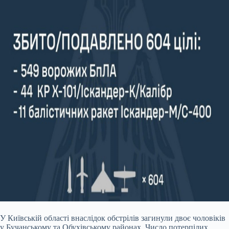
У Київській області внаслідок обстрілів загинули двоє чоловіків
у Бучанському та Обухівському районах. Число потерпілих