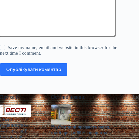
Save my name, email and website in this browser for the
next time I comment.
Опублікувати коментар
Про сайт
Останні новини
Ін
«Весті
будівництва»
На Сумщині продають завод,
— галузевий
який продає 90% товарів за
портал про
кордон
Діана Ярмоленко
Сер 7, 2026