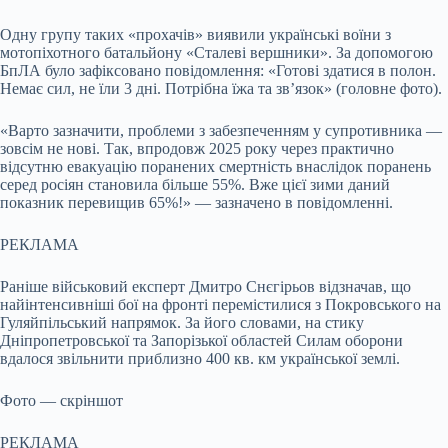
Одну групу таких «прохачів» виявили українські воїни з
мотопіхотного батальйону «Сталеві вершники». За допомогою
БпЛА було зафіксовано повідомлення: «Готові здатися в полон.
Немає сил, не їли 3 дні. Потрібна їжа та зв’язок» (головне фото).
«Варто зазначити, проблеми з забезпеченням у супротивника —
зовсім не нові. Так, впродовж 2025 року через практично
відсутню евакуацію поранених смертність внаслідок поранень
серед росіян становила більше 55%. Вже цієї зими даний
показник перевищив 65%!» — зазначено в повідомленні.
РЕКЛАМА
Раніше військовий експерт Дмитро Снєгірьов відзначав, що
найінтенсивніші бої на фронті перемістилися з Покровського на
Гуляйпільський напрямок. За його словами, на стику
Дніпропетровської та Запорізької областей Силам оборони
вдалося звільнити приблизно 400 кв. км української землі.
Фото — скріншот
РЕКЛАМА