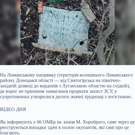
На Лиманському напрямку (територія колишнього Лиманського
району Донецької області — від Святогірська на північно-
західній ділянці до кордонів з Луганською областю
на східній),
де ворог не припиняє намагання прорвати захист ЗСУ, у
супротивника утворилися досить значні труднощі з логістикою.
ВІДЕО ДНЯ
Як інформують у 66 ОМБр ім. князя М. Хороброго, саме через це
реєструються випадки здачі в полон окупантів, які самі про це
благають.