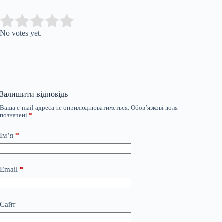
Submit Rating
Rate this item:
No votes yet.
Залишити відповідь
Ваша e-mail адреса не оприлюднюватиметься.
Обов’язкові поля
позначені
*
Ім’я
*
Email
*
Сайт