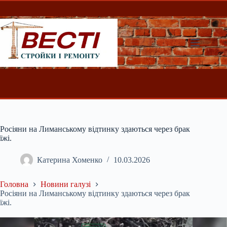
Перейти
до
вмісту
Росіяни на Лиманському відтинку здаються через брак
їжі.
Катерина Хоменко
10.03.2026
Головна
Новини галузі
Росіяни на Лиманському відтинку здаються через брак
їжі.