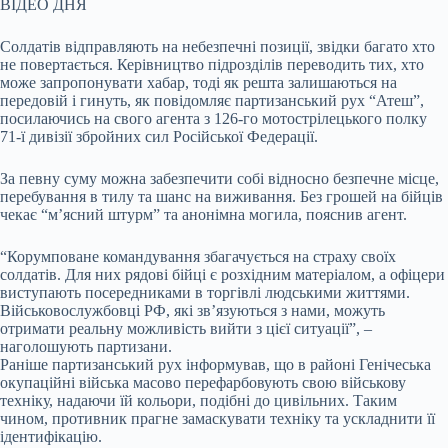
ВІДЕО ДНЯ
Солдатів відправляють на небезпечні позиції, звідки багато хто
не повертається. Керівництво підрозділів переводить тих, хто
може запропонувати хабар, тоді як решта залишаються на
передовій і гинуть, як повідомляє партизанський рух “Атеш”,
посилаючись на свого агента з 126-го мотострілецького полку
71-ї дивізії збройних сил Російської Федерації.
За певну суму можна забезпечити собі відносно безпечне місце,
перебування в тилу та шанс на виживання. Без грошей на бійців
чекає “м’ясний штурм” та анонімна могила, пояснив агент.
“Корумповане командування збагачується на страху своїх
солдатів. Для них рядові бійці є розхідним матеріалом, а офіцери
виступають посередниками в торгівлі людськими життями.
Військовослужбовці РФ, які зв’язуються з нами, можуть
отримати реальну можливість вийти з цієї ситуації”, –
наголошують партизани.
Раніше партизанський рух інформував, що в районі Генічеська
окупаційні війська масово перефарбовують свою військову
техніку, надаючи їй кольори, подібні до цивільних. Таким
чином, противник прагне замаскувати техніку та ускладнити її
ідентифікацію.