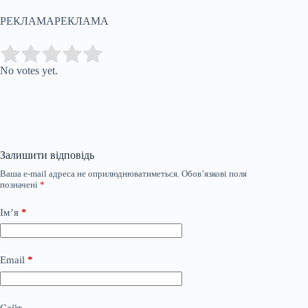
РЕКЛАМАРЕКЛАМА
Submit Rating
Rate this item:
No votes yet.
Залишити відповідь
Ваша e-mail адреса не оприлюднюватиметься.
Обов’язкові поля
позначені
*
Ім’я
*
Email
*
Сайт