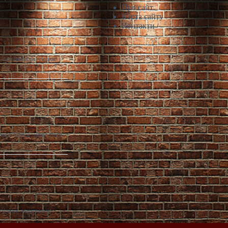
Про сайт
Карта сайту
Контакти
і виставили на продаж
лекс “Одеса” може стати
 фасад, планування,