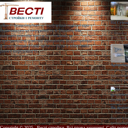
На Сумщи
«Весті будівництва» — галузевий портал про
Діана Яр
будівництво та нерухомість в Україні. Ми
У Конотопі 
пишемо новини галузі та стежимо за
100% корпо
середовищем, у якому працюють будівельники
й девелопери. Наша мета — бути в курсі змін
ринку нерухомості.
Арештова
Діана Яр
Арештований
першим аре
Як архіт
Діана Яр
Віталій Маж
технології 
Copyright © 2025 - Весті стройки. Всі права захищені. Сайт розр