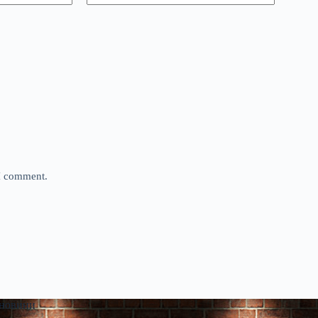
 I comment.
 новини