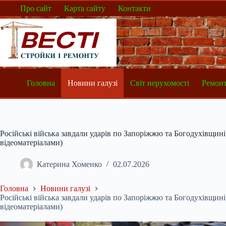
Перейти
Про сайт
Карта сайту
Контакти
до
вмісту
Головна
Новини галузі
Світ нерухомості
Ремонт
Російські війська завдали ударів по Запоріжжю та Богодухівщині 
відеоматеріалами)
Катерина Хоменко
02.07.2026
Головна
Новини галузі
Російські війська завдали ударів по Запоріжжю та Богодухівщині 
відеоматеріалами)