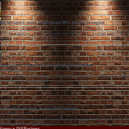
ні продають завод, який продає 90% товарів за кордон
моленко
Сер 7, 2026
виставили на продаж діюче агропідприємство/Inventure У місті Конотоп Сумської област
ративних прав діючого агропереробного
ний готель “Одеса” може стати житлом для ВПО
моленко
Сер 7, 2026
 готель "Одеса" можуть віддати для проживання переселенців / АРМА Готельний комп
штованим об’єктом нерухомості,
ектура міста впливає на поведінку людини
моленко
Сер 7, 2026
ара CEO та керівний партнер Greenwood Development Архітектуру часто оцінюють через
та вартість квадратного метра. Але…
облено в INFBusiness.