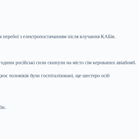
я перебої з електропостачанням після влучання КАБів.
одини російські сили скинули на місто сім керованих авіабомб.
оє чоловіків були госпіталізовані, ще шестеро осіб
би.