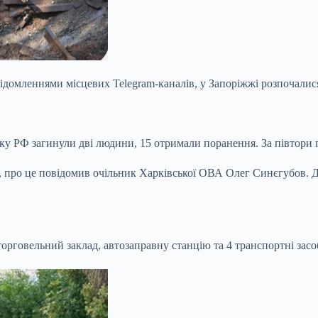
відомленнями місцевих Telegram-каналів, у Запоріжжі розпочалис
ку РФ загинули дві людини, 15 отримали поранення. За півтори г
б, про це повідомив очільник Харківської ОВА Олег Синєгубов. Дв
рговельний заклад, автозаправну станцію та 4 транспортні засо