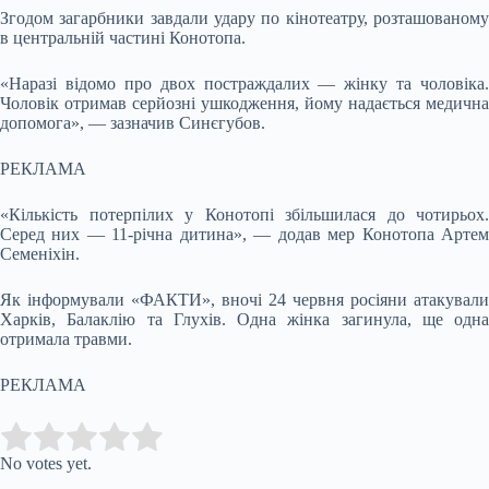
Згодом загарбники завдали удару по кінотеатру, розташованому
в центральній частині Конотопа.
«Наразі відомо про двох постраждалих — жінку та чоловіка.
Чоловік отримав серйозні ушкодження, йому надається медична
допомога», — зазначив Синєгубов.
РЕКЛАМА
«Кількість потерпілих у Конотопі збільшилася до чотирьох.
Серед них — 11-річна дитина», — додав мер Конотопа Артем
Семеніхін.
Як інформували «ФАКТИ», вночі 24 червня росіяни атакували
Харків, Балаклію та Глухів. Одна жінка загинула, ще одна
отримала травми.
РЕКЛАМА
Submit Rating
Rate this item:
No votes yet.