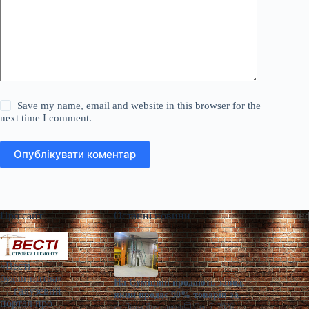
Save my name, email and website in this browser for the
next time I comment.
Опублікувати коментар
Про сайт
Останні новини
Ін
«Весті
будівництва»
На Сумщині продають завод,
— галузевий
який продає 90% товарів за
портал про
кордон
Діана Ярмоленко
Сер 7, 2026